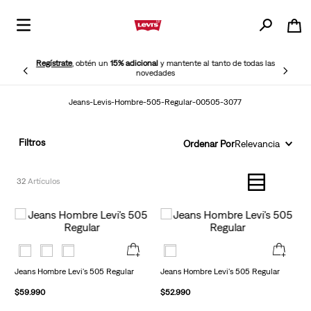
Regístrate
, obtén un
15% adicional
y mantente al tanto de todas las
novedades
Jeans-Levis-Hombre-505-Regular-00505-3077
Filtros
Ordenar Por
Relevancia
32
Jeans Hombre Levi's 505 Regular
Jeans Hombre Levi's 505 Regular
$
59
.
990
$
52
.
990