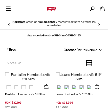
Regístrate
, obtén un
15% adicional
y mantente al tanto de todas las
novedades
Jeans-Levis-Hombre-511-Slim-04511-5435
Filtros
Ordenar Por
Relevancia
39
Pantalón Hombre Levi's 511 Slim
Jeans Hombre Levi's 511® Slim
50
%
$
37
.
495
40
%
$
38
.
994
$
74
.
990
$
64
.
990