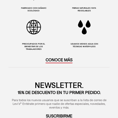
FABRICADO CON CAÑAMO
FIBRAS NATURALES 100%
ECOLÓGICO
RECICLABLES
PREOCUPADOS POR EL
USAMOS MENOS AGUA CON
BIENESTAR DE LOS
TÉCNICAS WATER<LESS
TRABAJADORES
CONOCE MÁS
NEWSLETTER.
15% DE DESCUENTO EN TU PRIMER PEDIDO.
Para todos los nuevos usuarios que se suscriban a la lista de correo de
Levi's® Entérate primero que nadie de ofertas especiales, novedades,
eventos y más.
SUSCRIBIRME