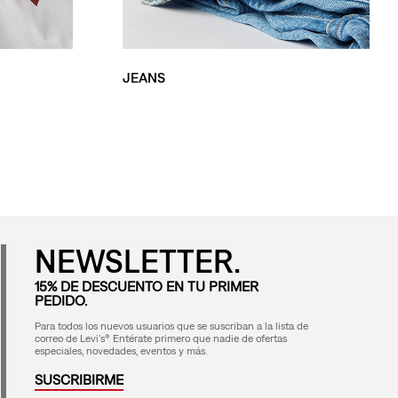
JEANS
NEWSLETTER.
15% DE DESCUENTO EN TU PRIMER
PEDIDO.
Para todos los nuevos usuarios que se suscriban a la lista de
correo de Levi's® Entérate primero que nadie de ofertas
especiales, novedades, eventos y más.
SUSCRIBIRME