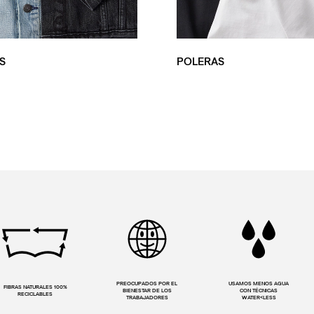
S
POLERAS
PREOCUPADOS POR EL
USAMOS MENOS AGUA
FIBRAS NATURALES 100%
BIENESTAR DE LOS
CON TÉCNICAS
RECICLABLES
TRABAJADORES
WATER<LESS