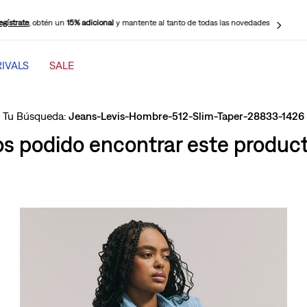
egístrate
, obtén un
15% adicional
y mantente al tanto de todas las novedades
IVALS
SALE
TÉRMINOS MÁS BUSCADOS
1
.
jeans mujer levi s cinch baggy
Jeans-Levis-Hombre-512-Slim-Taper-28833-1426
2
.
501 mujer
 podido encontrar este producto
3
.
jeans mujer
4
.
511 hombre
5
.
505 hombre
6
.
chaqueta
7
.
ribcage
8
.
mujer 318
9
.
jeans mujer 318 wide leg