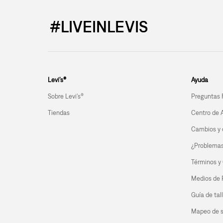
#LIVEINLEVIS
Levi’s®
Ayuda
Sobre Levi's®
Preguntas 
Tiendas
Centro de 
Cambios y 
¿Problemas 
Términos y
Medios de
Guía de tal
Mapeo de s