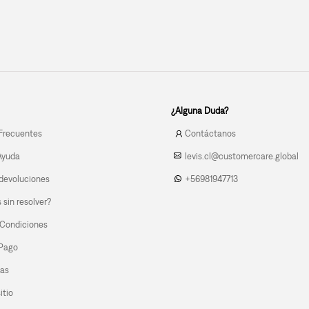
¿Alguna Duda?
Frecuentes
Contáctanos
Ayuda
levis.cl@customercare.global
devoluciones
+56981947713
sin resolver?
 Condiciones
 Pago
las
itio