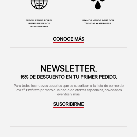
PREOCUPADOS POR EL
USAMOS MENOS AGUA CON
BIENESTAR DE LOS
TÉCNICAS WATER<LESS
TRABAJADORES
CONOCE MÁS
NEWSLETTER.
15% DE DESCUENTO EN TU PRIMER PEDIDO.
Para todos los nuevos usuarios que se suscriban a la lista de correo de
Levi's® Entérate primero que nadie de ofertas especiales, novedades,
eventos y más.
SUSCRIBIRME