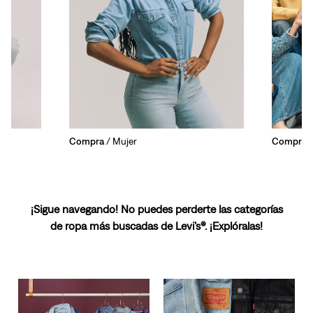
Compra
/ Mujer
Compra
/
¡Sigue navegando! No puedes perderte las categorías
de ropa más buscadas de Levi’s®. ¡Explóralas!