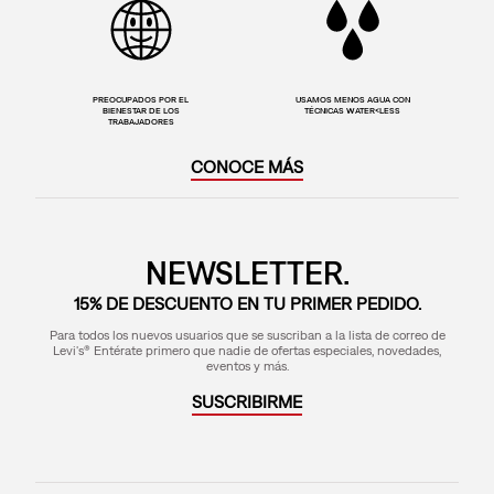
PREOCUPADOS POR EL
USAMOS MENOS AGUA CON
BIENESTAR DE LOS
TÉCNICAS WATER<LESS
TRABAJADORES
CONOCE MÁS
NEWSLETTER.
15% DE DESCUENTO EN TU PRIMER PEDIDO.
Para todos los nuevos usuarios que se suscriban a la lista de correo de
Levi's® Entérate primero que nadie de ofertas especiales, novedades,
eventos y más.
SUSCRIBIRME