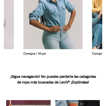
Compra
/ Mujer
Compra
/
¡Sigue navegando! No puedes perderte las categorías
de ropa más buscadas de Levi’s®. ¡Explóralas!