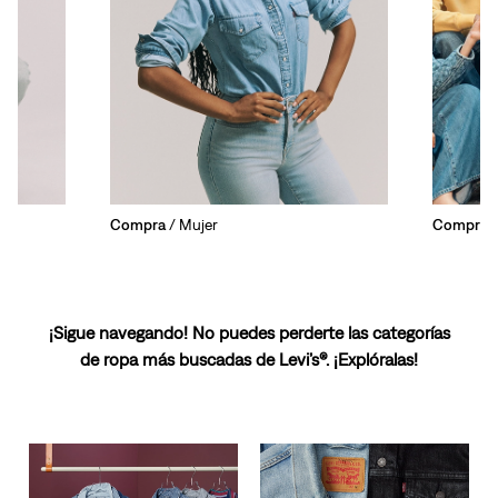
Compra
/ Mujer
Compra
/
¡Sigue navegando! No puedes perderte las categorías
de ropa más buscadas de Levi’s®. ¡Explóralas!