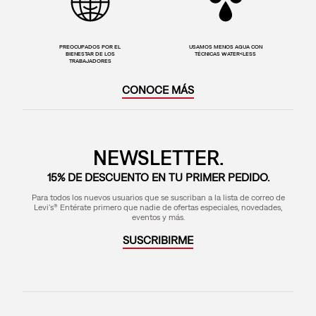
PREOCUPADOS POR EL
USAMOS MENOS AGUA CON
BIENESTAR DE LOS
TÉCNICAS WATER<LESS
TRABAJADORES
CONOCE MÁS
NEWSLETTER.
15% DE DESCUENTO EN TU PRIMER PEDIDO.
Para todos los nuevos usuarios que se suscriban a la lista de correo de
Levi's® Entérate primero que nadie de ofertas especiales, novedades,
eventos y más.
SUSCRIBIRME