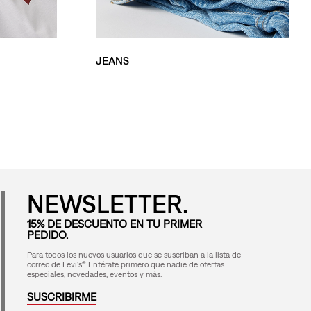
JEANS
NEWSLETTER.
15% DE DESCUENTO EN TU PRIMER
PEDIDO.
Para todos los nuevos usuarios que se suscriban a la lista de
correo de Levi's® Entérate primero que nadie de ofertas
especiales, novedades, eventos y más.
SUSCRIBIRME