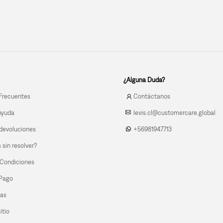
¿Alguna Duda?
Frecuentes
Contáctanos
Ayuda
levis.cl@customercare.global
devoluciones
+56981947713
sin resolver?
 Condiciones
 Pago
las
itio