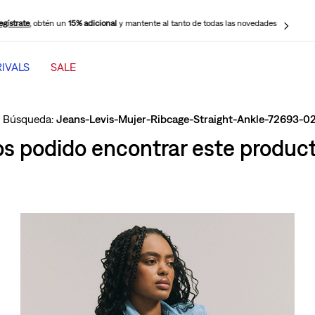
egístrate
, obtén un
15% adicional
y mantente al tanto de todas las novedades
IVALS
SALE
TÉRMINOS MÁS BUSCADOS
1
.
jeans mujer levi s cinch baggy
Jeans-Levis-Mujer-Ribcage-Straight-Ankle-72693-0
2
.
501 mujer
 podido encontrar este producto
3
.
511 hombre
4
.
jeans mujer
5
.
505 hombre
6
.
chaqueta
7
.
mujer 318
8
.
jeans mujer 318 wide leg
9
.
ribcage