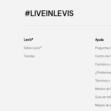
#LIVEINLEVIS
Levi’s®
Ayuda
Sobre Levi's®
Preguntas 
Tiendas
Centro de 
Cambios y 
¿Problemas 
Términos y
Medios de
Guía de tal
Mapeo de s