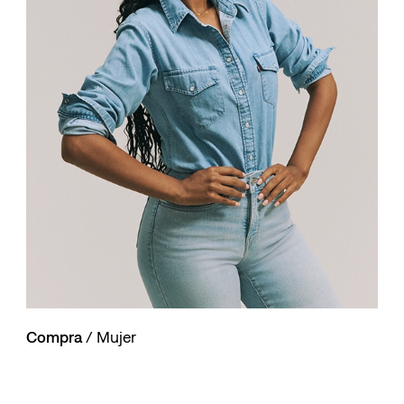
10
.
501 hombre
Compra
/ Mujer