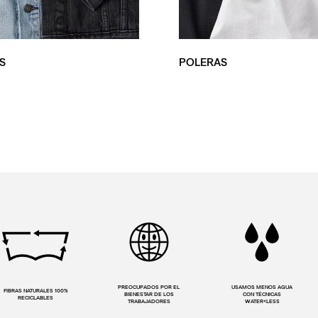
S
POLERAS
PREOCUPADOS POR EL
USAMOS MENOS AGUA
FIBRAS NATURALES 100%
BIENESTAR DE LOS
CON TÉCNICAS
RECICLABLES
TRABAJADORES
WATER<LESS