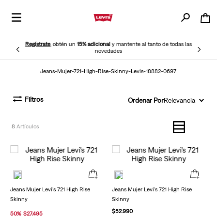
Regístrate
, obtén un
15% adicional
y mantente al tanto de todas las
novedades
Jeans-Mujer-721-High-Rise-Skinny-Levis-18882-0697
Filtros
Ordenar Por
Relevancia
8
Jeans Mujer Levi's 721 High Rise
Jeans Mujer Levi's 721 High Rise
Skinny
Skinny
$
52
.
990
50
%
$
27
.
495