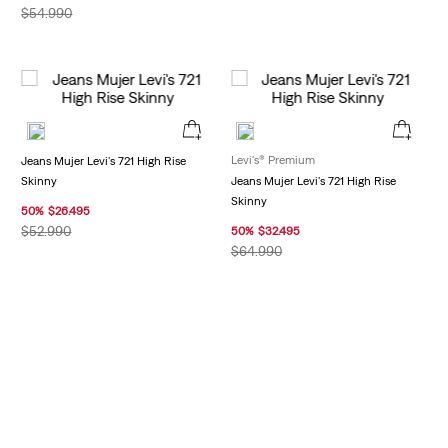
$
54
.
990
Levi's® Premium
Jeans Mujer Levi's 721 High Rise
Skinny
Jeans Mujer Levi's 721 High Rise
Skinny
50
%
$
26
.
495
$
52
.
990
50
%
$
32
.
495
$
64
.
990