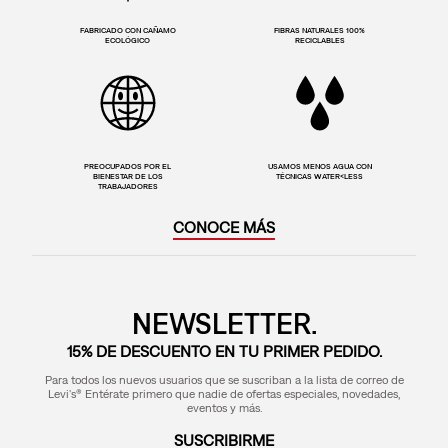
FABRICADO CON CAÑAMO
FIBRAS NATURALES 100%
ECOLÓGICO
RECICLABLES
PREOCUPADOS POR EL
USAMOS MENOS AGUA CON
BIENESTAR DE LOS
TÉCNICAS WATER<LESS
TRABAJADORES
CONOCE MÁS
NEWSLETTER.
15% DE DESCUENTO EN TU PRIMER PEDIDO.
Para todos los nuevos usuarios que se suscriban a la lista de correo de
Levi's® Entérate primero que nadie de ofertas especiales, novedades,
eventos y más.
SUSCRIBIRME