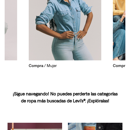
Compra
/ Mujer
Compra
/
¡Sigue navegando! No puedes perderte las categorías
de ropa más buscadas de Levi’s®. ¡Explóralas!