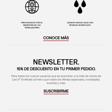
PREOCUPADOS POR EL
USAMOS MENOS AGUA CON
BIENESTAR DE LOS
TÉCNICAS WATER<LESS
TRABAJADORES
CONOCE MÁS
NEWSLETTER.
15% DE DESCUENTO EN TU PRIMER PEDIDO.
Para todos los nuevos usuarios que se suscriban a la lista de correo de
Levi's® Entérate primero que nadie de ofertas especiales, novedades,
eventos y más.
SUSCRIBIRME