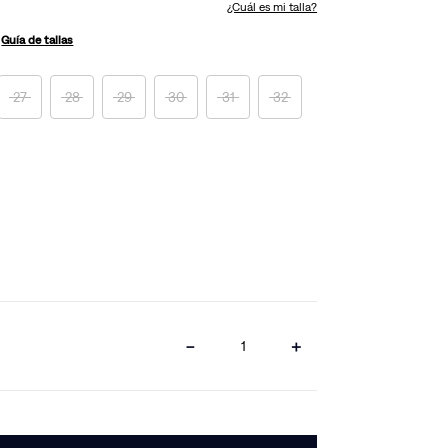
¿Cuál es mi talla?
Guía de tallas
27
28
29
30
31
32
－
＋