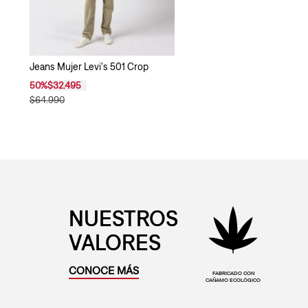
Jeans Mujer Levi's 501 Crop
50
%
$32.495
$64.990
NUESTROS
VALORES
CONOCE MÁS
FABRICADO CON
CAÑAMO ECOLÓGICO