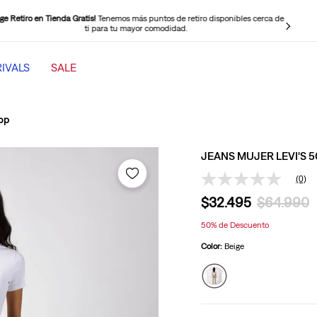
ige Retiro en Tienda Gratis!
Tenemos más puntos de retiro disponibles cerca de
ti para tu mayor comodidad.
IVALS
SALE
TÉRMINOS MÁS BUSCADOS
1
.
501 mujer
rop
2
.
jeans mujer levi s cinch baggy
JEANS MUJER LEVI'S 
3
.
jeans mujer
(0)
Sin
4
.
511 hombre
puntuación
$
32
.
495
$
64
.
990
Enlace
5
.
505 hombre
en
50%
de Descuento
la
6
.
chaqueta
misma
Color:
Beige
página.
7
.
jeans mujer 318 wide leg
8
.
mujer 318
9
.
ribcage