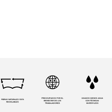
PREOCUPADOS POR EL
USAMOS MENOS AGUA
FIBRAS NATURALES 100%
BIENESTAR DE LOS
CON TÉCNICAS
RECICLABLES
TRABAJADORES
WATER<LESS