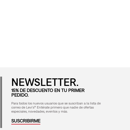
NEWSLETTER.
15% DE DESCUENTO EN TU PRIMER
PEDIDO.
Para todos los nuevos usuarios que se suscriban a la lista de
correo de Levi's® Entérate primero que nadie de ofertas
especiales, novedades, eventos y más.
SUSCRIBIRME