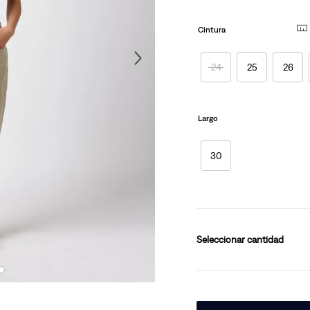
10
.
501 hombre
Cintura
24
25
26
Largo
30
cantidad