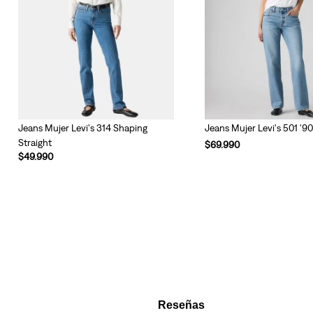
Jeans Mujer Levi's 314 Shaping
Jeans Mujer Levi's 501 '9
Straight
$
69
.
990
$
49
.
990