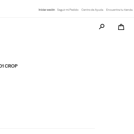
Iniciar sesión
Seguir mi Pedido
Centro de Ayuda
Encuentra tu tienda
Busca tu producto a
501 CROP