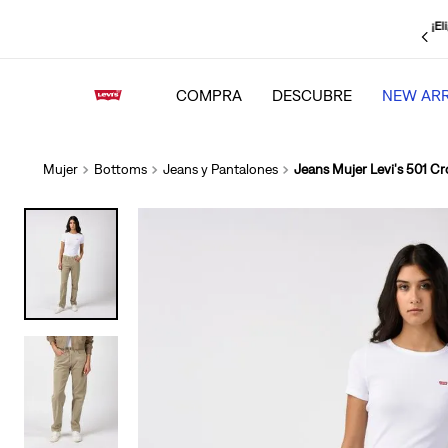
¡El
strate
, obtén un
15% adicional
y mantente al tanto de todas las novedades
COMPRA
DESCUBRE
NEW ARR
Mujer
Bottoms
Jeans y Pantalones
Jeans Mujer Levi's 501 C