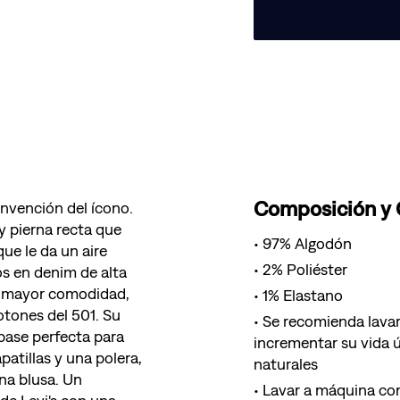
Composición y
invención del ícono.
 y pierna recta que
97% Algodón
ue le da un aire
2% Poliéster
s en denim de alta
ra mayor comodidad,
1% Elastano
otones del 501. Su
Se recomienda lavar
 base perfecta para
incrementar su vida ú
patillas y una polera,
naturales
na blusa. Un
Lavar a máquina con