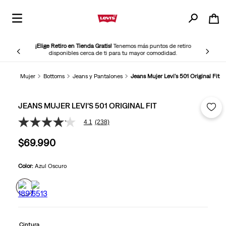
¡Elige Retiro en Tienda Gratis!
Tenemos más puntos de retiro
disponibles cerca de ti para tu mayor comodidad.
Mujer
Bottoms
Jeans y Pantalones
Jeans Mujer Levi's 501 Original Fit
JEANS MUJER LEVI'S 501 ORIGINAL FIT
4.1
(238)
4.1
de
$
69
.
990
5
estrellas,
valor
medio
Color:
Azul Oscuro
de
valoración.
Read
238
Reviews.
Enlace
en
Cintura