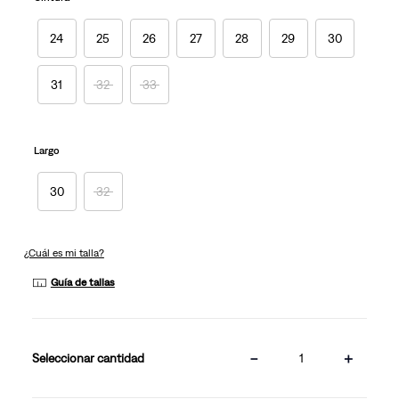
la
misma
página.
24
25
26
27
28
29
30
31
32
33
Largo
30
32
¿Cuál es mi talla?
Guía de tallas
－
＋
cantidad