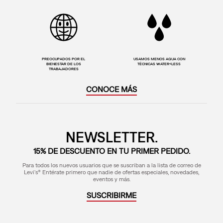
PREOCUPADOS POR EL
USAMOS MENOS AGUA CON
BIENESTAR DE LOS
TÉCNICAS WATER<LESS
TRABAJADORES
CONOCE MÁS
NEWSLETTER.
15% DE DESCUENTO EN TU PRIMER PEDIDO.
Para todos los nuevos usuarios que se suscriban a la lista de correo de
Levi's® Entérate primero que nadie de ofertas especiales, novedades,
eventos y más.
SUSCRIBIRME