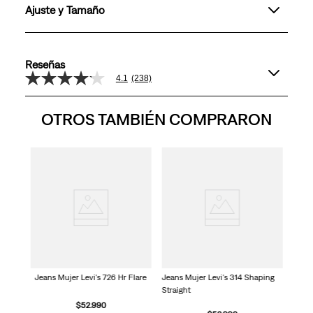
Ajuste y Tamaño
Reseñas
4.1
(238)
4.1
de
5
OTROS TAMBIÉN COMPRARON
estrellas,
valor
medio
de
valoración.
 Slim
Jeans
Read
Skin
238
Reviews.
Enlace
en
la
misma
página.
Jeans Mujer Levi's 726 Hr Flare
Jeans Mujer Levi's 314 Shaping
Straight
$
52
.
990