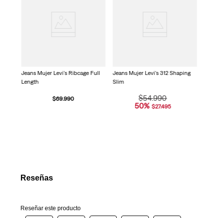
Supe
Jeans Mujer Levi's Ribcage Full
Jeans Mujer Levi's 312 Shaping
Length
Slim
$
54
.
990
$
69
.
990
50
%
$
27
.
495