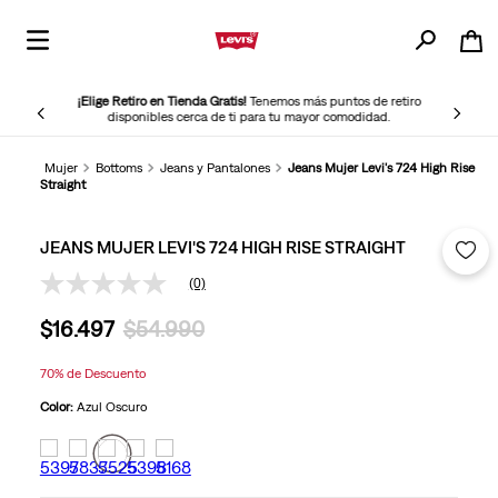
¡Elige Retiro en Tienda Gratis!
Tenemos más puntos de retiro
disponibles cerca de ti para tu mayor comodidad.
Mujer
Bottoms
Jeans y Pantalones
Jeans Mujer Levi's 724 High Rise
Straight
JEANS MUJER LEVI'S 724 HIGH RISE STRAIGHT
(0)
Sin
puntuación
$
16
.
497
$
54
.
990
Enlace
en
la
70%
de Descuento
misma
página.
Color:
Azul Oscuro