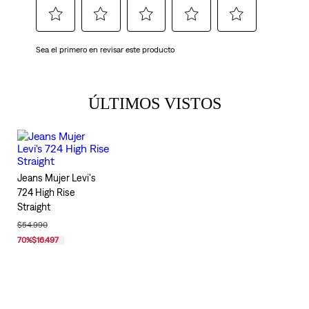
ÚLTIMOS VISTOS
Jeans Mujer Levi's
724 High Rise
Straight
$54.990
70
%
$16.497