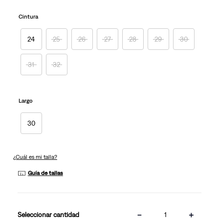
Cintura
24
25
26
27
28
29
30
31
32
Largo
30
¿Cuál es mi talla?
Guía de tallas
－
＋
cantidad