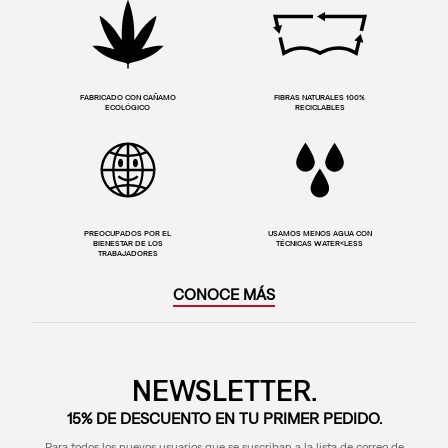
FABRICADO CON CAÑAMO
FIBRAS NATURALES 100%
ECOLÓGICO
RECICLABLES
PREOCUPADOS POR EL
USAMOS MENOS AGUA CON
BIENESTAR DE LOS
TÉCNICAS WATER<LESS
TRABAJADORES
CONOCE MÁS
NEWSLETTER.
15% DE DESCUENTO EN TU PRIMER PEDIDO.
Para todos los nuevos usuarios que se suscriban a la lista de correo de