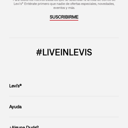
Levi's® Entérate primero que nadie de ofertas especiales, novedades,
eventos y más.
SUSCRIBIRME
#LIVEINLEVIS
Levi’s®
Ayuda
¿Alguna Duda?