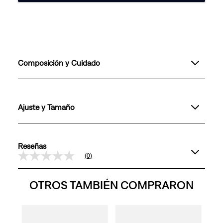
Composición y Cuidado
Ajuste y Tamaño
Reseñas
(0)
Sin
puntuación
Enlace
OTROS TAMBIÉN COMPRARON
en
la
misma
página.
rop
Jeans