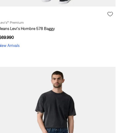
Levi's® Premium
Jeans Levi's Hombre 578 Baggy
$
69
.
990
New Arrivals