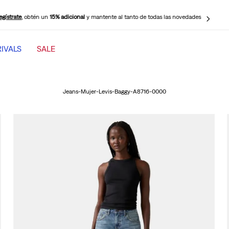
¡Elige Retiro en Tienda Gratis!
Tenemos más puntos de retiro disponibles cerca de
ti para tu mayor comodidad.
IVALS
SALE
TÉRMINOS MÁS BUSCADOS
1
.
jeans mujer levi s cinch baggy
Jeans-Mujer-Levis-Baggy-A8716-0000
2
.
501 mujer
3
.
jeans mujer
4
.
511 hombre
5
.
505 hombre
6
.
chaqueta
7
.
ribcage
8
.
mujer 318
9
.
jeans mujer 318 wide leg