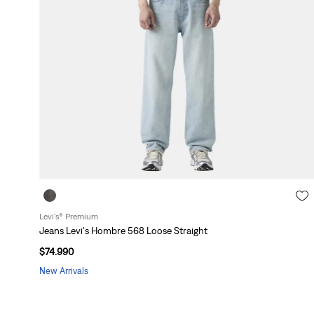
l
a
d
o
(
Levi's® Premium
Jeans Levi's Hombre 568 Loose Straight
$
74
.
990
New Arrivals