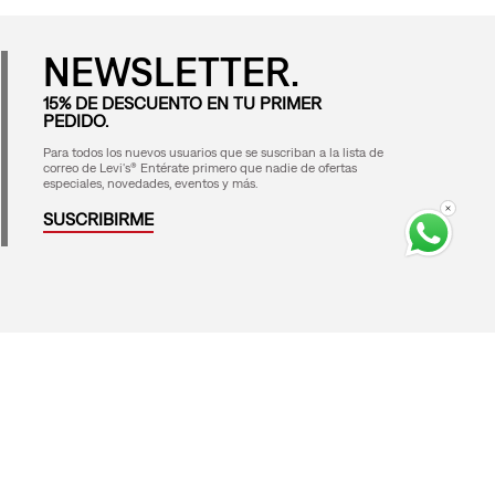
NEWSLETTER.
15% DE DESCUENTO EN TU PRIMER
PEDIDO.
Para todos los nuevos usuarios que se suscriban a la lista de
correo de Levi's® Entérate primero que nadie de ofertas
especiales, novedades, eventos y más.
SUSCRIBIRME
Medios de Pago