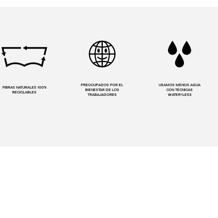
PREOCUPADOS POR EL
USAMOS MENOS AGUA
FIBRAS NATURALES 100%
BIENESTAR DE LOS
CON TÉCNICAS
RECICLABLES
TRABAJADORES
WATER<LESS
¿Alguna Duda?
Frecuentes
Contáctanos
Ayuda
levis.cl@customercare.global