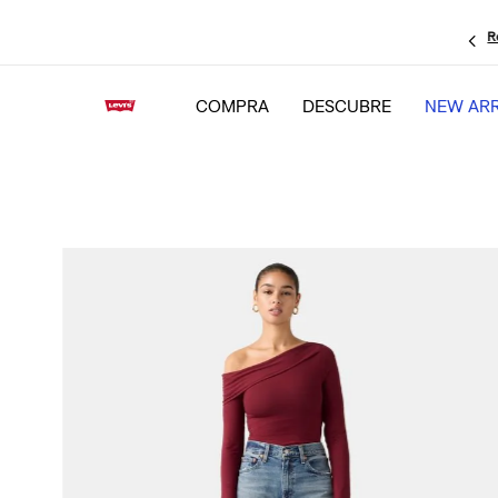
Regístrate
, obtén un
15% adicional
y mantente al tanto de todas las novedades
COMPRA
DESCUBRE
NEW ARR