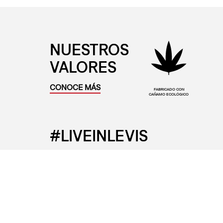
NUESTROS
VALORES
CONOCE MÁS
FABRICADO CON
CAÑAMO ECOLÓGICO
#LIVEINLEVIS
Levi’s®
Ayuda
Sobre Levi's®
Preguntas 
Tiendas
Centro de 