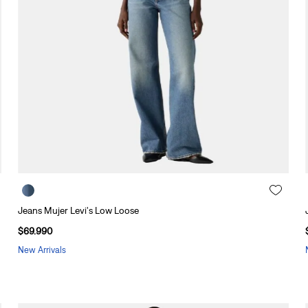
10
.
501 hombre
Jeans Mujer Levi's Low Loose
$
69
.
990
New Arrivals