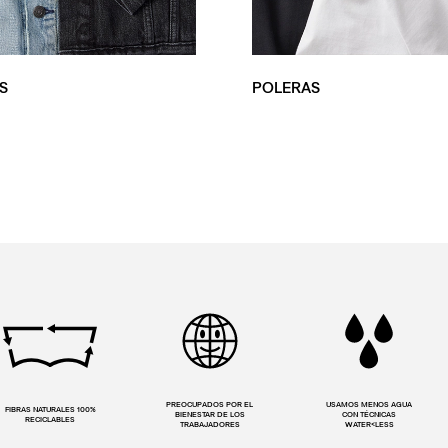
S
POLERAS
PREOCUPADOS POR EL
USAMOS MENOS AGUA
FIBRAS NATURALES 100%
BIENESTAR DE LOS
CON TÉCNICAS
RECICLABLES
TRABAJADORES
WATER<LESS