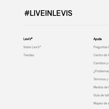
#LIVEINLEVIS
Levi’s®
Ayuda
Sobre Levi's®
Preguntas 
Tiendas
Centro de 
Cambios y 
¿Problemas 
Términos y
Medios de
Guía de tal
Mapeo de s