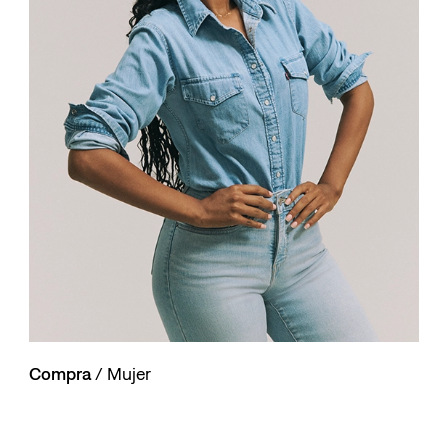
10
.
501 hombre
Compra
/ Mujer