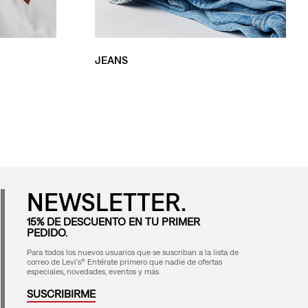
JEANS
NEWSLETTER.
15% DE DESCUENTO EN TU PRIMER
PEDIDO.
Para todos los nuevos usuarios que se suscriban a la lista de
correo de Levi's® Entérate primero que nadie de ofertas
especiales, novedades, eventos y más.
SUSCRIBIRME