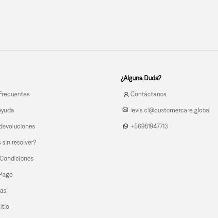
¿Alguna Duda?
Frecuentes
Contáctanos
Ayuda
levis.cl@customercare.global
devoluciones
+56981947713
sin resolver?
 Condiciones
 Pago
las
itio