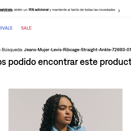
egístrate
, obtén un
15% adicional
y mantente al tanto de todas las novedades
IVALS
SALE
TÉRMINOS MÁS BUSCADOS
1
.
501 mujer
Jeans-Mujer-Levis-Ribcage-Straight-Ankle-72693-01
2
.
jeans mujer levi s cinch baggy
 podido encontrar este producto
3
.
jeans mujer
4
.
511 hombre
5
.
505 hombre
6
.
chaqueta
7
.
jeans mujer 318 wide leg
8
.
mujer 318
9
.
ribcage