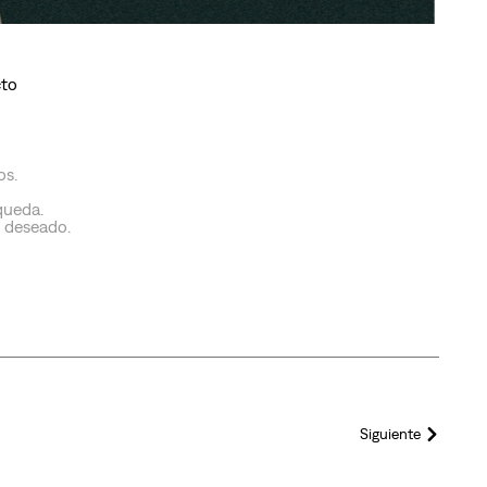
cto
os.
queda.
o deseado.
Siguiente