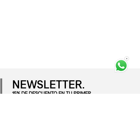
NEWSLETTER.
15% DE DESCUENTO EN TU PRIMER
PEDIDO.
Para todos los nuevos usuarios que se suscriban a la lista de
correo de Levi's® Entérate primero que nadie de ofertas
especiales, novedades, eventos y más.
SUSCRIBIRME