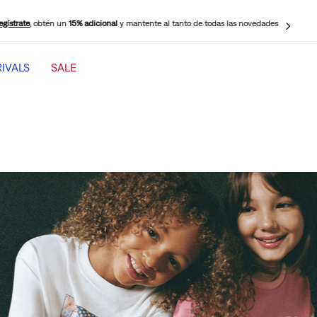
egístrate
, obtén un
15% adicional
y mantente al tanto de todas las novedades
IVALS
SALE
TÉRMINOS MÁS BUSCADOS
1
.
501 mujer
2
.
jeans mujer levi s cinch baggy
3
.
jeans mujer
4
.
511 hombre
5
.
505 hombre
6
.
chaqueta
7
.
jeans mujer 318 wide leg
8
.
mujer 318
9
.
ribcage