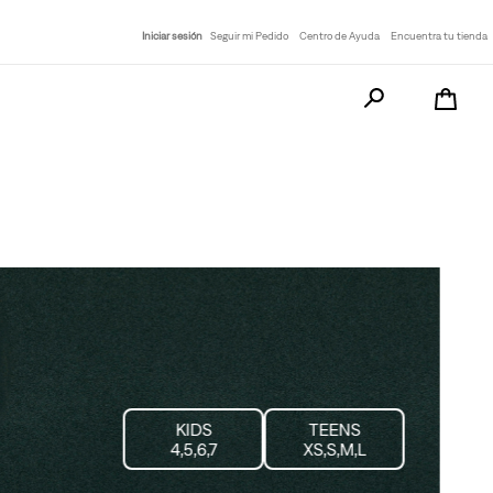
Iniciar sesión
Seguir mi Pedido
Centro de Ayuda
Encuentra tu tienda
Busca tu producto a
KIDS

TEENS

4,5,6,7
XS,S,M,L