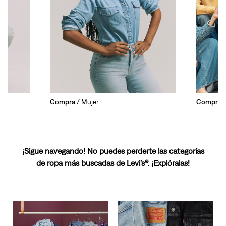
Compra
/ Mujer
Compra
/
¡Sigue navegando! No puedes perderte las categorías
de ropa más buscadas de Levi’s®. ¡Explóralas!