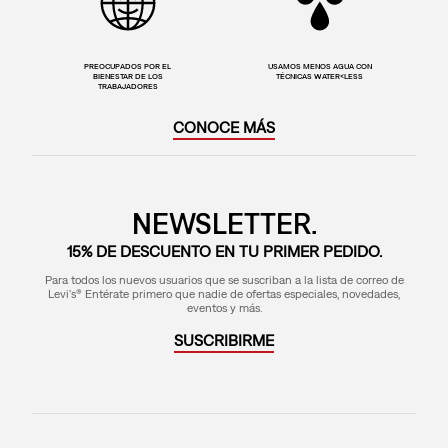
PREOCUPADOS POR EL
USAMOS MENOS AGUA CON
BIENESTAR DE LOS
TÉCNICAS WATER<LESS
TRABAJADORES
CONOCE MÁS
NEWSLETTER.
15% DE DESCUENTO EN TU PRIMER PEDIDO.
Para todos los nuevos usuarios que se suscriban a la lista de correo de
Levi's® Entérate primero que nadie de ofertas especiales, novedades,
eventos y más.
SUSCRIBIRME