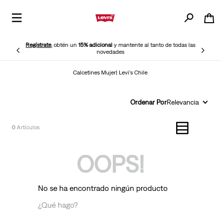
Regístrate
, obtén un
15% adicional
y mantente al tanto de todas las
novedades
Calcetines Mujer| Levi's Chile
Ordenar Por
Relevancia
0
OOPS!
No se ha encontrado ningún producto
¿Qué hago?