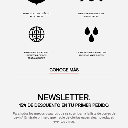
FABRICADO CON CAÑAMO
FIBRAS NATURALES 100%
ECOLÓGICO
RECICLABLES
PREOCUPADOS POR EL
USAMOS MENOS AGUA CON
BIENESTAR DE LOS
TÉCNICAS WATER<LESS
TRABAJADORES
CONOCE MÁS
NEWSLETTER.
15% DE DESCUENTO EN TU PRIMER PEDIDO.
Para todos los nuevos usuarios que se suscriban a la lista de correo de
Levi's® Entérate primero que nadie de ofertas especiales, novedades,
eventos y más.