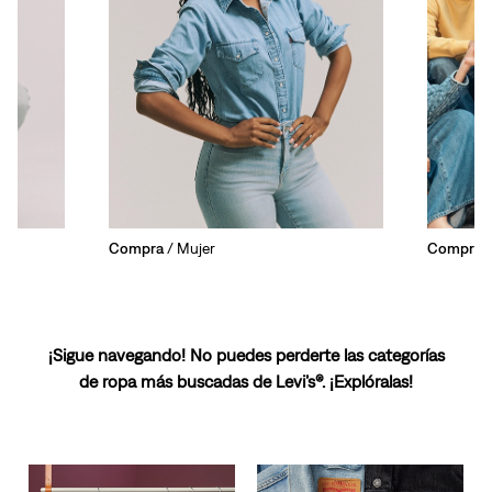
Compra
/ Mujer
Compra
/
¡Sigue navegando! No puedes perderte las categorías
de ropa más buscadas de Levi’s®. ¡Explóralas!