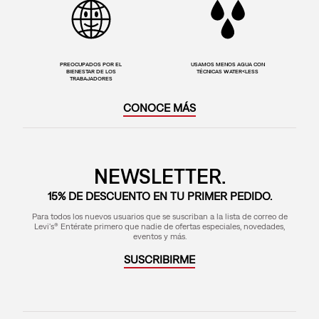
PREOCUPADOS POR EL
USAMOS MENOS AGUA CON
BIENESTAR DE LOS
TÉCNICAS WATER<LESS
TRABAJADORES
CONOCE MÁS
NEWSLETTER.
15% DE DESCUENTO EN TU PRIMER PEDIDO.
Para todos los nuevos usuarios que se suscriban a la lista de correo de
Levi's® Entérate primero que nadie de ofertas especiales, novedades,
eventos y más.
SUSCRIBIRME