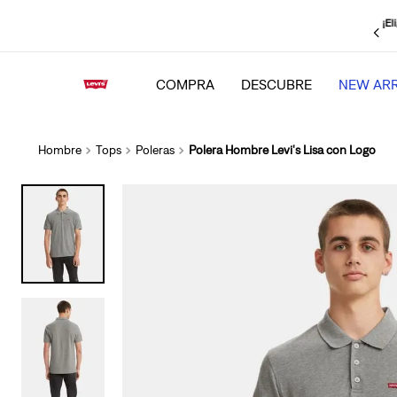
¡El
strate
, obtén un
15% adicional
y mantente al tanto de todas las novedades
COMPRA
DESCUBRE
NEW ARR
Hombre
Tops
Poleras
Polera Hombre Levi's Lisa con Logo