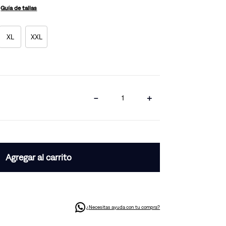
Guía de tallas
XL
XXL
－
＋
Agregar al carrito
¿Necesitas ayuda con tu compra?