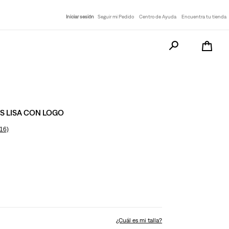
Iniciar sesión
Seguir mi Pedido
Centro de Ayuda
Encuentra tu tienda
Busca tu producto a
S LISA CON LOGO
16)
¿Cuál es mi talla?