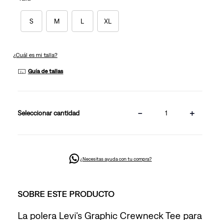
la
misma
página.
S
M
L
XL
¿Cuál es mi talla?
Guía de tallas
－
＋
cantidad
¿Necesitas ayuda con tu compra?
SOBRE ESTE PRODUCTO
La polera Levi's Graphic Crewneck Tee para