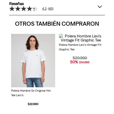
Reseñas
4.3
(40)
4.3
de
5
OTROS TAMBIÉN COMPRARON
estrellas,
valor
medio
de
valoración.
Poler
Read
Pocke
40
Reviews.
Enlace
en
la
misma
página.
Polera Hombre Levi's Vintage Fit
Graphic Tee
Polera Hombre Ss Original Hm
$
29
.
990
Tee Levi's
50
%
$
14
.
995
$
22
.
990