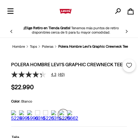
¡Elige Retiro en Tienda Gratis!
Tenemos más puntos de retiro
disponibles cerca de ti para tu mayor comodidad.
Hombre
Tops
Poleras
Polera Hombre Levi's Graphic Crewneck Tee
POLERA HOMBRE LEVI'S GRAPHIC CREWNECK TEE
4.3
(40)
4.3
de
$
22
.
990
5
estrellas,
valor
medio
Color:
Blanco
de
valoración.
Read
40
Reviews.
Enlace
en
Talla