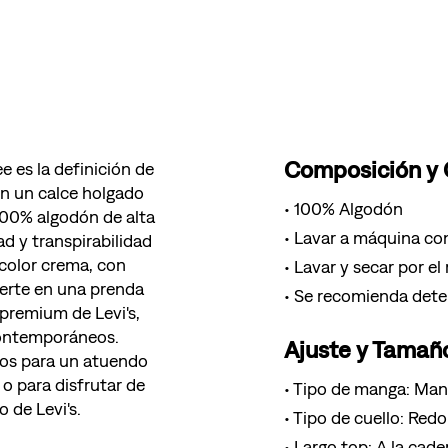
Composición y
e es la definición de
on un calce holgado
100% Algodón
100% algodón de alta
Lavar a máquina con
ad y transpirabilidad
 color crema, con
Lavar y secar por el
ierte en una prenda
Se recomienda deter
premium de Levi's,
contemporáneos.
Ajuste y Tamañ
tos para un atuendo
a o para disfrutar de
Tipo de manga: Man
 de Levi's.
Tipo de cuello: Red
Largo top: A la cade