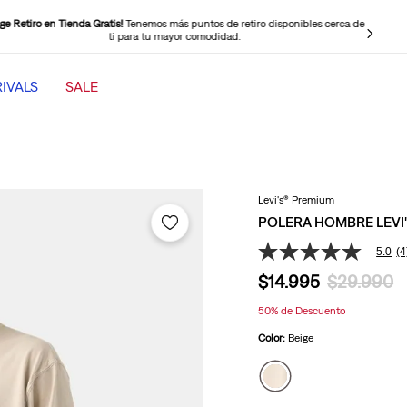
ige Retiro en Tienda Gratis!
Tenemos más puntos de retiro disponibles cerca de
ti para tu mayor comodidad.
IVALS
SALE
TÉRMINOS MÁS BUSCADOS
1
.
501 mujer
2
.
jeans mujer levi s cinch baggy
Levi's® Premium
3
.
jeans mujer
POLERA HOMBRE LEVI'
4
.
511 hombre
5.0
(4
5.0
de
5
.
low loose
$
14
.
995
$
29
.
990
5
estrellas,
6
.
505 hombre
50%
de Descuento
valor
medio
Color:
Beige
7
.
728 high rise wide leg
de
valoración.
8
.
chaqueta
Read
4
Reviews.
9
.
501 hombre