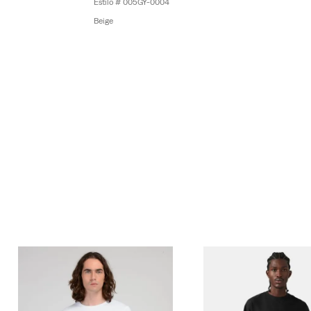
005GY-0004
Beige