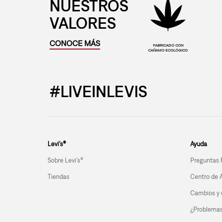
NUESTROS
VALORES
CONOCE MÁS
FABRICADO CON
CAÑAMO ECOLÓGICO
#LIVEINLEVIS
Levi’s®
Ayuda
Sobre Levi's®
Preguntas 
Tiendas
Centro de 
Cambios y 
¿Problemas 