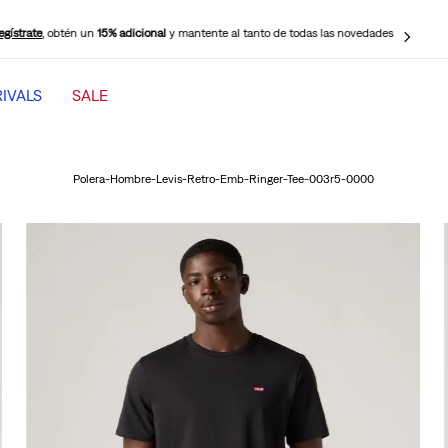
¡Elige Retiro en Tienda Gratis!
Tenemos más puntos de retiro disponibles cerca de
ti para tu mayor comodidad.
IVALS
SALE
TÉRMINOS MÁS BUSCADOS
1
.
501 mujer
Polera-Hombre-Levis-Retro-Emb-Ringer-Tee-003r5-0000
2
.
jeans mujer levi s cinch baggy
3
.
jeans mujer
4
.
511 hombre
5
.
505 hombre
6
.
chaqueta
7
.
jeans mujer 318 wide leg
8
.
mujer 318
9
.
ribcage