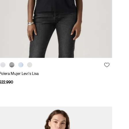
Polera Mujer Levi's Lisa
$
22
.
990