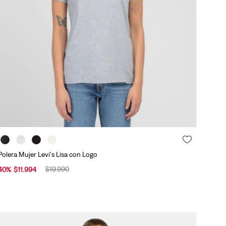
Polera Mujer Levi's Lisa con Logo
$
19
.
990
40
%
$
11
.
994