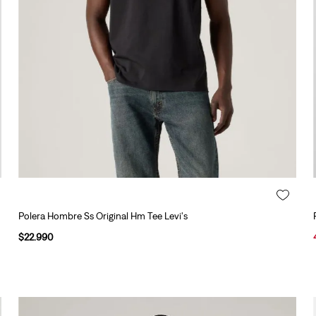
10
.
501 hombre
Polera Hombre Ss Original Hm Tee Levi's
$
22
.
990