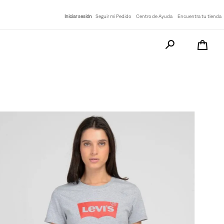
Iniciar sesión
Seguir mi Pedido
Centro de Ayuda
Encuentra tu tienda
Busca tu producto a