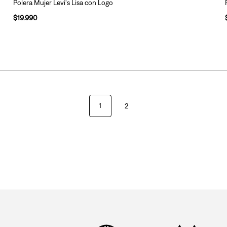
Polera Mujer Levi's Lisa con Logo
$
19
.
990
1
2