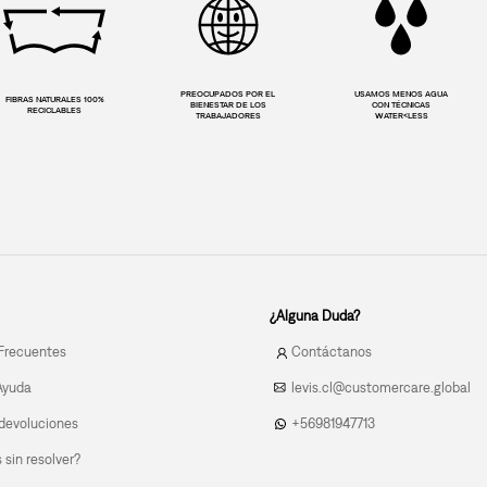
PREOCUPADOS POR EL
USAMOS MENOS AGUA
FIBRAS NATURALES 100%
BIENESTAR DE LOS
CON TÉCNICAS
RECICLABLES
TRABAJADORES
WATER<LESS
¿Alguna Duda?
Frecuentes
Contáctanos
Ayuda
levis.cl@customercare.global
devoluciones
+56981947713
sin resolver?