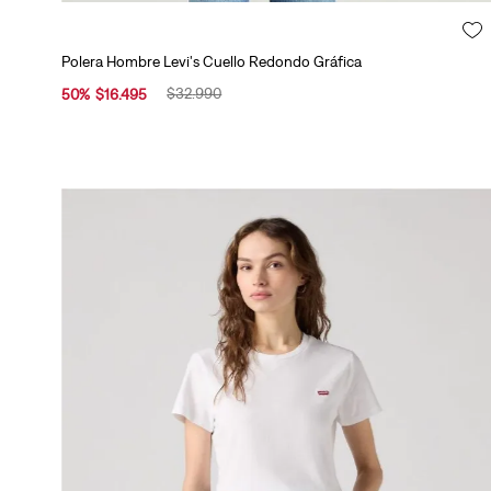
s
y
Polera Hombre Levi's Cuello Redondo Gráfica
V
e
$
32
.
990
50
%
$
16
.
495
s
t
(