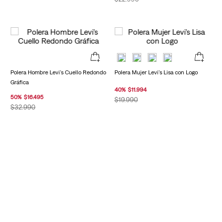
Polera Hombre Levi's Cuello Redondo
Polera Mujer Levi's Lisa con Logo
Gráfica
40
%
$
11
.
994
50
%
$
16
.
495
$
19
.
990
$
32
.
990