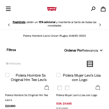
Regístrate
, obtén un
15% adicional
y mantente al tanto de todas las
novedades
Polera-Hombre-Levis-Union-Rugby-A4845-0033
Filtros
Ordenar Por
Relevancia
19
Polera Hombre Ss Original Hm Tee
Polera Mujer Levi's Lisa con Logo
Levi's
50
%
$
11
.
495
$
22
.
990
$
22
.
990