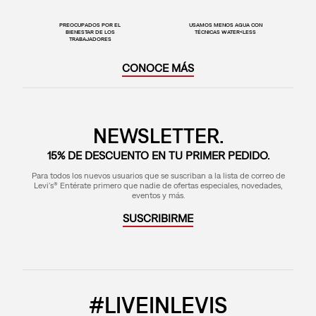
PREOCUPADOS POR EL
USAMOS MENOS AGUA CON
BIENESTAR DE LOS
TÉCNICAS WATER<LESS
TRABAJADORES
CONOCE MÁS
NEWSLETTER.
15% DE DESCUENTO EN TU PRIMER PEDIDO.
Para todos los nuevos usuarios que se suscriban a la lista de correo de
Levi's® Entérate primero que nadie de ofertas especiales, novedades,
eventos y más.
SUSCRIBIRME
#LIVEINLEVIS