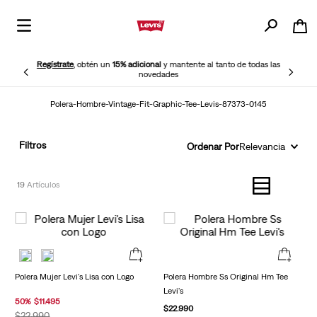
Regístrate
, obtén un
15% adicional
y mantente al tanto de todas las
novedades
Polera-Hombre-Vintage-Fit-Graphic-Tee-Levis-87373-0145
Filtros
Ordenar Por
Relevancia
19
Polera Mujer Levi's Lisa con Logo
Polera Hombre Ss Original Hm Tee
Levi's
50
%
$
11
.
495
$
22
.
990
$
22
.
990