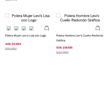
Polera Mujer Levi's Lisa con Logo
Polera Hombre Levi's Cuello Redondo
Gráfica
40
%
$
11
.
994
50
%
$
16
.
495
$
19
.
990
$
32
.
990