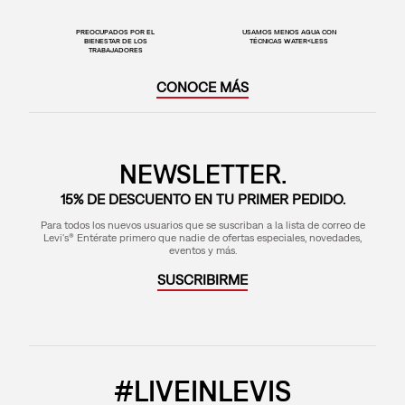
PREOCUPADOS POR EL
USAMOS MENOS AGUA CON
BIENESTAR DE LOS
TÉCNICAS WATER<LESS
TRABAJADORES
CONOCE MÁS
NEWSLETTER.
15% DE DESCUENTO EN TU PRIMER PEDIDO.
Para todos los nuevos usuarios que se suscriban a la lista de correo de
Levi's® Entérate primero que nadie de ofertas especiales, novedades,
eventos y más.
SUSCRIBIRME
#LIVEINLEVIS