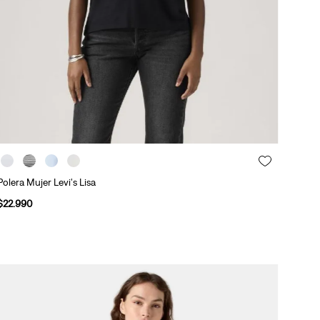
Polera Mujer Levi's Lisa
$
22
.
990