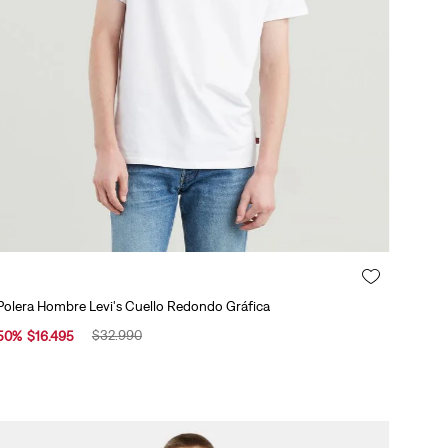
Polera Hombre Levi's Cuello Redondo Gráfica
$
32
.
990
50
%
$
16
.
495