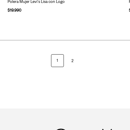
Polera Mujer Levi's Lisa con Logo
$
19
.
990
1
2