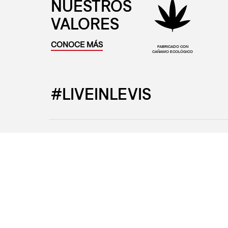
NUESTROS
VALORES
CONOCE MÁS
FABRICADO CON
CAÑAMO ECOLÓGICO
#LIVEINLEVIS
Levi’s®
Ayuda
Sobre Levi's®
Preguntas 
Tiendas
Centro de 
Cambios y 
¿Problemas 