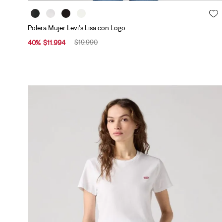
u
r
R
l
a
o
a
Polera Mujer Levi's Lisa con Logo
s
j
r
,
$
19
.
990
40
%
$
11
.
994
o
(
P
(
e
t
o
s
y
V
e
s
t
(