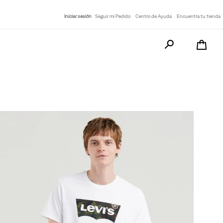
Iniciar sesión
Seguir mi Pedido
Centro de Ayuda
Encuentra tu tienda
Busca tu producto a