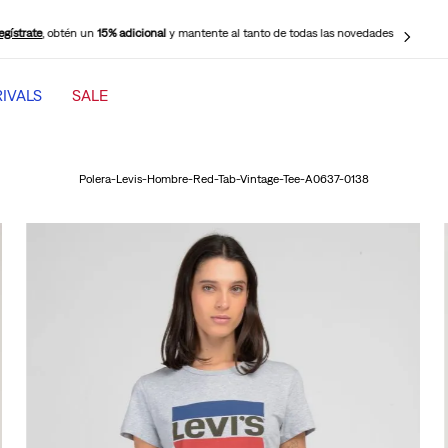
ige Retiro en Tienda Gratis!
Tenemos más puntos de retiro disponibles cerca de
ti para tu mayor comodidad.
IVALS
SALE
TÉRMINOS MÁS BUSCADOS
1
.
jeans mujer levi s cinch baggy
Polera-Levis-Hombre-Red-Tab-Vintage-Tee-A0637-0138
2
.
501 mujer
3
.
511 hombre
4
.
jeans mujer
5
.
505 hombre
6
.
chaqueta
7
.
mujer 318
8
.
jeans mujer 318 wide leg
9
.
ribcage