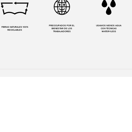
PREOCUPADOS POR EL
USAMOS MENOS AGUA
FIBRAS NATURALES 100%
BIENESTAR DE LOS
CON TÉCNICAS
RECICLABLES
TRABAJADORES
WATER<LESS
¿Alguna Duda?
Frecuentes
Contáctanos
Ayuda
levis.cl@customercare.global
devoluciones
+56981947713
sin resolver?