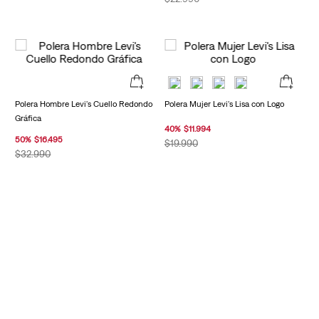
Polera Hombre Levi's Cuello Redondo
Polera Mujer Levi's Lisa con Logo
Gráfica
40
%
$
11
.
994
50
%
$
16
.
495
$
19
.
990
$
32
.
990