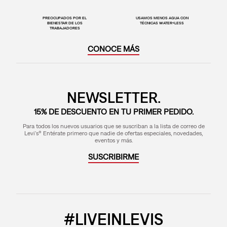
PREOCUPADOS POR EL
USAMOS MENOS AGUA CON
BIENESTAR DE LOS
TÉCNICAS WATER<LESS
TRABAJADORES
CONOCE MÁS
NEWSLETTER.
15% DE DESCUENTO EN TU PRIMER PEDIDO.
Para todos los nuevos usuarios que se suscriban a la lista de correo de
Levi's® Entérate primero que nadie de ofertas especiales, novedades,
eventos y más.
SUSCRIBIRME
#LIVEINLEVIS