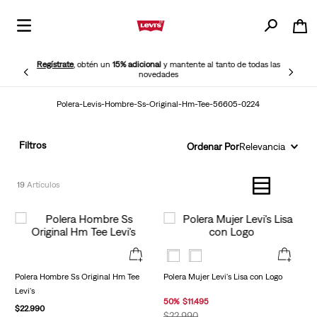
Regístrate
, obtén un
15% adicional
y mantente al tanto de todas las
novedades
Polera-Levis-Hombre-Ss-Original-Hm-Tee-56605-0224
Filtros
Ordenar Por
Relevancia
19
Polera Hombre Ss Original Hm Tee
Polera Mujer Levi's Lisa con Logo
Levi's
50
%
$
11
.
495
$
22
.
990
$
22
.
990