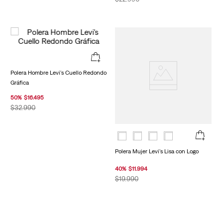
Polera Hombre Levi's Cuello Redondo
Gráfica
50
%
$
16
.
495
$
32
.
990
Polera Mujer Levi's Lisa con Logo
40
%
$
11
.
994
$
19
.
990