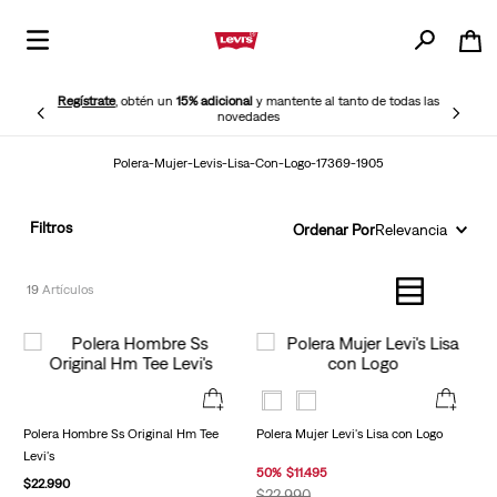
tanto de todas las
¡Elige Retiro en Tienda Gratis!
Tenemos más puntos de 
disponibles cerca de ti para tu mayor comodidad
Polera-Mujer-Levis-Lisa-Con-Logo-17369-1905
Filtros
Ordenar Por
Relevancia
19
Polera Hombre Ss Original Hm Tee
Polera Mujer Levi's Lisa con Logo
Levi's
50
%
$
11
.
495
$
22
.
990
$
22
.
990