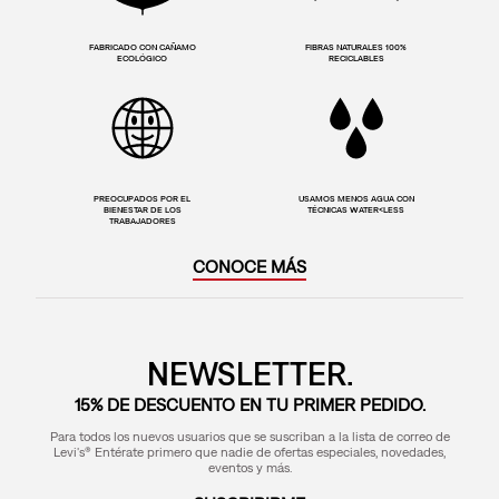
FABRICADO CON CAÑAMO
FIBRAS NATURALES 100%
ECOLÓGICO
RECICLABLES
PREOCUPADOS POR EL
USAMOS MENOS AGUA CON
BIENESTAR DE LOS
TÉCNICAS WATER<LESS
TRABAJADORES
CONOCE MÁS
NEWSLETTER.
15% DE DESCUENTO EN TU PRIMER PEDIDO.
Para todos los nuevos usuarios que se suscriban a la lista de correo de
Levi's® Entérate primero que nadie de ofertas especiales, novedades,
eventos y más.