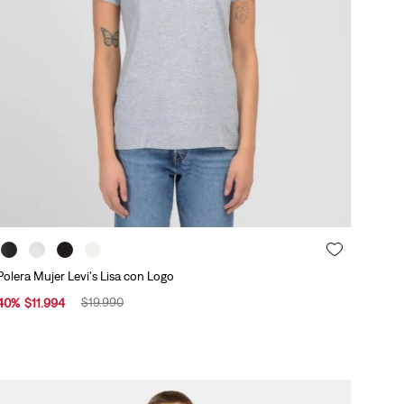
Polera Mujer Levi's Lisa con Logo
$
19
.
990
40
%
$
11
.
994