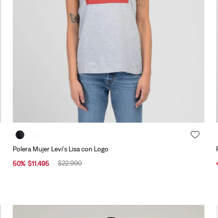
10
.
501 hombre
Polera Mujer Levi's Lisa con Logo
$
22
.
990
50
%
$
11
.
495