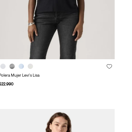
Polera Mujer Levi's Lisa
$
22
.
990