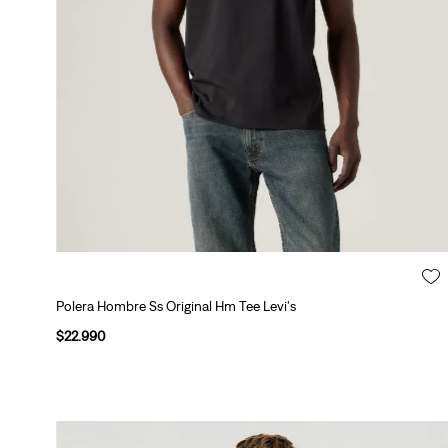
Polera Hombre Ss Original Hm Tee Levi's
Género
$
22
.
990
H
o
Talla
m
b
XS
S
M
L
XL
r
Tipo de