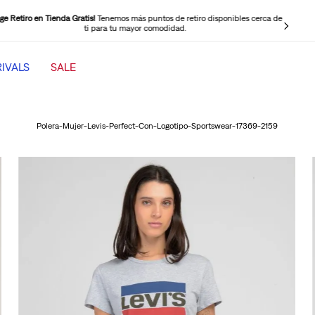
ige Retiro en Tienda Gratis!
Tenemos más puntos de retiro disponibles cerca de
ti para tu mayor comodidad.
IVALS
SALE
TÉRMINOS MÁS BUSCADOS
1
.
501 mujer
Polera-Mujer-Levis-Perfect-Con-Logotipo-Sportswear-17369-2159
2
.
jeans mujer levi s cinch baggy
3
.
jeans mujer
4
.
511 hombre
5
.
505 hombre
6
.
chaqueta
7
.
jeans mujer 318 wide leg
8
.
mujer 318
9
.
ribcage