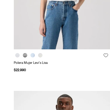
t
o
s
y
V
e
s
t
(
Polera Mujer Levi's Lisa
$
22
.
990