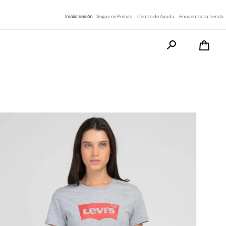
Iniciar sesión
Seguir mi Pedido
Centro de Ayuda
Encuentra tu tienda
Busca tu producto a