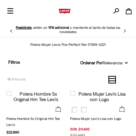
Regístrate
, obtén un
15% adicional
y mantente al tanto de todas las
novedades
Polera-Mujer-Levis-The-Perfect-Tee-17369-3221
Filtros
Ordenar Por
Relevancia
19
Polera Hombre Ss Original Hm Tee
Polera Mujer Levi's Lisa con Logo
Levi's
50
%
$
11
.
495
$
22
.
990
$
22
.
990