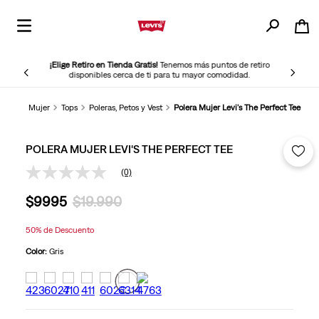
¡Elige Retiro en Tienda Gratis!
Tenemos más puntos de retiro
disponibles cerca de ti para tu mayor comodidad.
Mujer
Tops
Poleras, Petos y Vest
Polera Mujer Levi's The Perfect Tee
POLERA MUJER LEVI'S THE PERFECT TEE
(0)
Sin
puntuación
$
9995
$
19
.
990
Enlace
en
la
50%
de Descuento
misma
página.
Color:
Gris