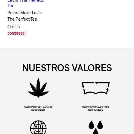
Polera Mujer Levi's
The Perfect Tee
$19.990
50
%
$9995
NUESTROS VALORES
FABRICADO CON CAÑAMO
FIBRAS NATURALES 100%
ECOLÓGICO
RECICLABLES