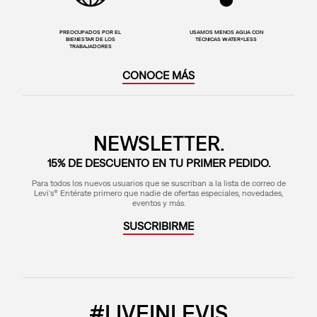
PREOCUPADOS POR EL
USAMOS MENOS AGUA CON
BIENESTAR DE LOS
TÉCNICAS WATER<LESS
TRABAJADORES
CONOCE MÁS
NEWSLETTER.
15% DE DESCUENTO EN TU PRIMER PEDIDO.
Para todos los nuevos usuarios que se suscriban a la lista de correo de
Levi's® Entérate primero que nadie de ofertas especiales, novedades,
eventos y más.
SUSCRIBIRME
#LIVEINLEVIS