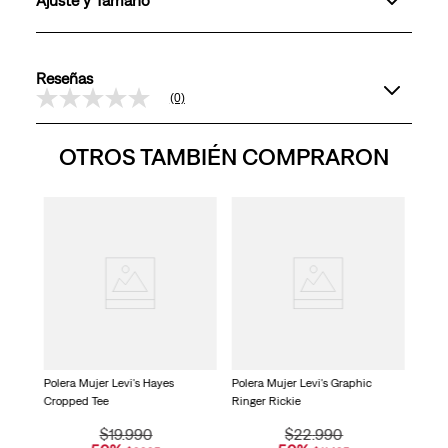
Reseñas
(0)
Sin
puntuación
Enlace
OTROS TAMBIÉN COMPRARON
en
la
misma
página.
r
Poler
Ringe
Polera Mujer Levi's Hayes
Polera Mujer Levi's Graphic
Cropped Tee
Ringer Rickie
$
19
.
990
$
22
.
990