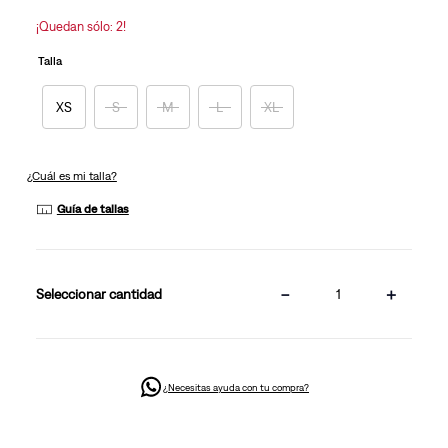
¡Quedan sólo: 2!
Talla
XS
S
M
L
XL
¿Cuál es mi talla?
Guía de tallas
－
＋
cantidad
¿Necesitas ayuda con tu compra?