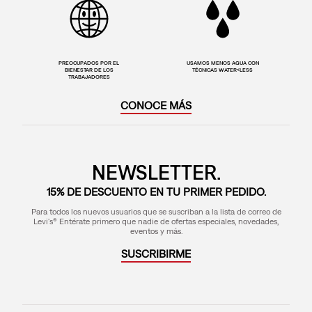
PREOCUPADOS POR EL
USAMOS MENOS AGUA CON
BIENESTAR DE LOS
TÉCNICAS WATER<LESS
TRABAJADORES
CONOCE MÁS
NEWSLETTER.
15% DE DESCUENTO EN TU PRIMER PEDIDO.
Para todos los nuevos usuarios que se suscriban a la lista de correo de
Levi's® Entérate primero que nadie de ofertas especiales, novedades,
eventos y más.
SUSCRIBIRME