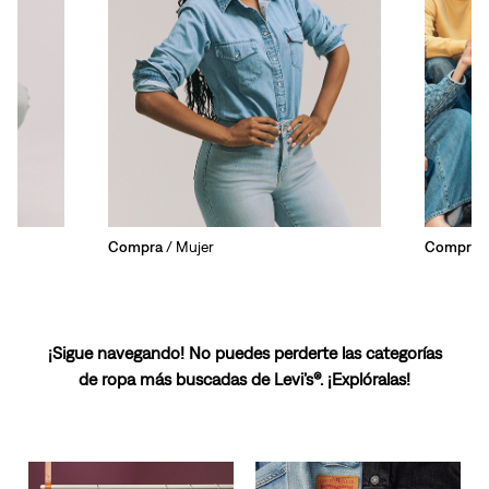
Compra
/ Mujer
Compra
/
¡Sigue navegando! No puedes perderte las categorías
de ropa más buscadas de Levi’s®. ¡Explóralas!