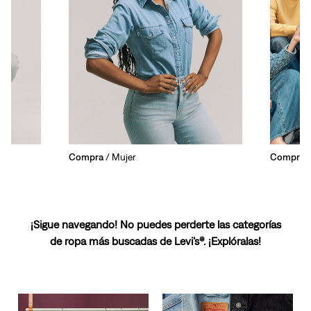
Compra
/ Mujer
Compra
/
¡Sigue navegando! No puedes perderte las categorías
de ropa más buscadas de Levi’s®. ¡Explóralas!