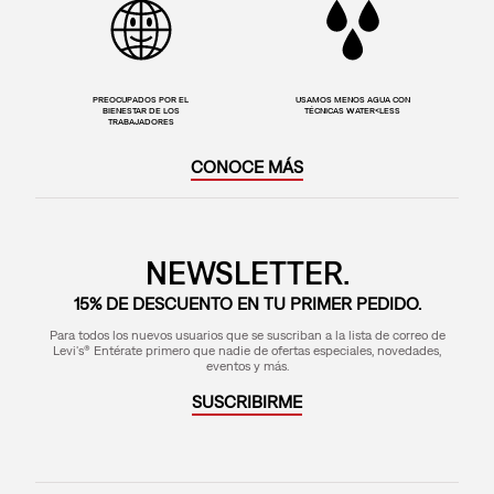
PREOCUPADOS POR EL
USAMOS MENOS AGUA CON
BIENESTAR DE LOS
TÉCNICAS WATER<LESS
TRABAJADORES
CONOCE MÁS
NEWSLETTER.
15% DE DESCUENTO EN TU PRIMER PEDIDO.
Para todos los nuevos usuarios que se suscriban a la lista de correo de
Levi's® Entérate primero que nadie de ofertas especiales, novedades,
eventos y más.
SUSCRIBIRME