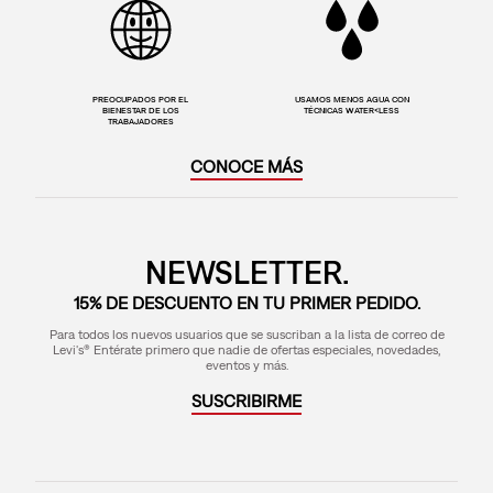
PREOCUPADOS POR EL
USAMOS MENOS AGUA CON
BIENESTAR DE LOS
TÉCNICAS WATER<LESS
TRABAJADORES
CONOCE MÁS
NEWSLETTER.
15% DE DESCUENTO EN TU PRIMER PEDIDO.
Para todos los nuevos usuarios que se suscriban a la lista de correo de
Levi's® Entérate primero que nadie de ofertas especiales, novedades,
eventos y más.
SUSCRIBIRME