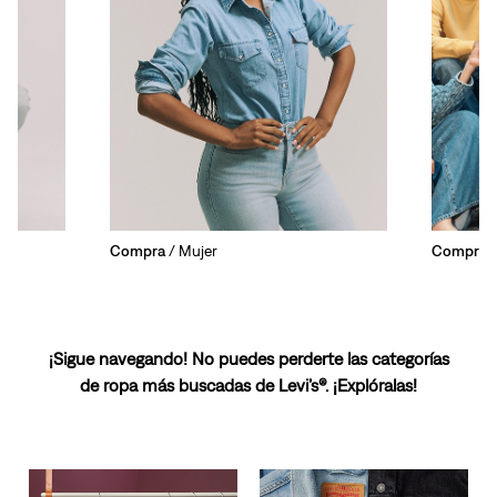
Compra
/ Mujer
Compra
/
¡Sigue navegando! No puedes perderte las categorías
de ropa más buscadas de Levi’s®. ¡Explóralas!