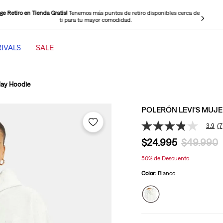
ige Retiro en Tienda Gratis!
Tenemos más puntos de retiro disponibles cerca de
ti para tu mayor comodidad.
IVALS
SALE
TÉRMINOS MÁS BUSCADOS
1
.
jeans mujer levi s cinch baggy
day Hoodie
2
.
501 mujer
POLERÓN LEVI'S MUJ
3
.
jeans mujer
3.9
(7
3.9
4
.
511 hombre
de
$
24
.
995
$
49
.
990
5
5
.
505 hombre
estrellas,
50%
de Descuento
valor
6
.
chaqueta
medio
Color:
Blanco
de
valoración.
7
.
ribcage
Read
7
8
.
mujer 318
Reviews.
Enlace
9
.
jeans mujer 318 wide leg