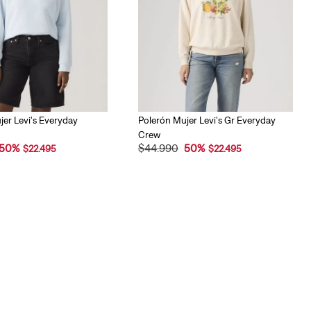
er Levi's Everyday
Polerón Mujer Levi's Gr Everyday
Crew
50
%
$
44
.
990
50
%
$
22
.
495
$
22
.
495