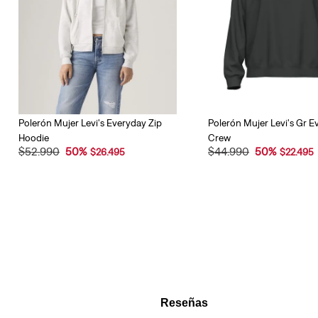
Polerón Mujer Levi's Everyday Zip
Polerón Mujer Levi's Gr E
Hoodie
Crew
$
52
.
990
50
%
$
44
.
990
50
%
$
26
.
495
$
22
.
495