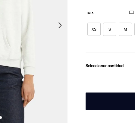
en
la
10
.
501 hombre
misma
Talla
página.
XS
S
M
cantidad