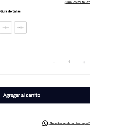
¿Cuál es mi talla?
Guía de tallas
L
XL
－
＋
Agregar al carrito
¿Necesitas ayuda con tu compra?