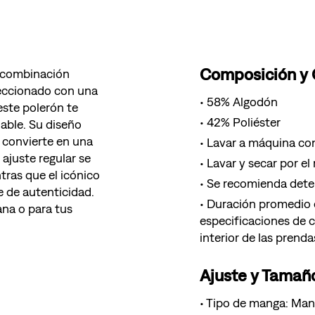
Composición y
a combinación
feccionado con una
58% Algodón
este polerón te
42% Poliéster
able. Su diseño
o convierte en una
Lavar a máquina con
 ajuste regular se
Lavar y secar por el
tras que el icónico
Se recomienda deter
e de autenticidad.
Duración promedio d
ana o para tus
especificaciones de 
interior de las prenda
Ajuste y Tamañ
Tipo de manga: Man