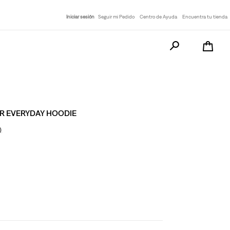
Iniciar sesión
Seguir mi Pedido
Centro de Ayuda
Encuentra tu tienda
Busca tu producto a
ER EVERYDAY HOODIE
)