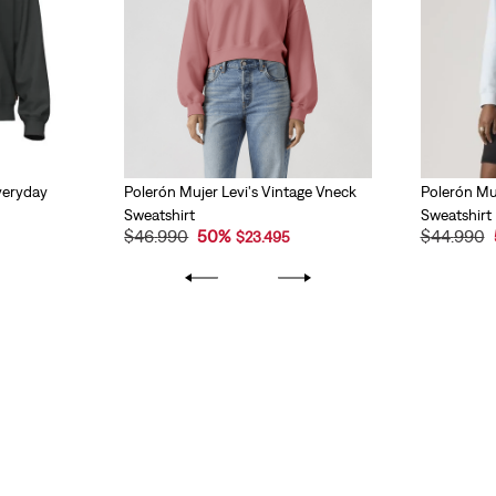
veryday
Polerón Mujer Levi's Vintage Vneck
Polerón Muj
Sweatshirt
Sweatshirt
$
46
.
990
50
%
$
44
.
990
$
23
.
495