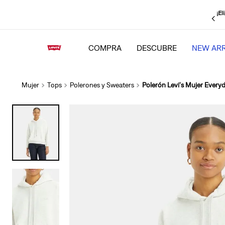
¡El
strate
, obtén un
15% adicional
y mantente al tanto de todas las novedades
COMPRA
DESCUBRE
NEW ARR
Mujer
Tops
Polerones y Sweaters
Polerón Levi's Mujer Every