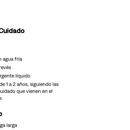
 Cuidado
 agua fría
 revés
gente líquido
e 1 a 2 años, siguiendo las
cuidado que vienen en el
s
o
ga larga