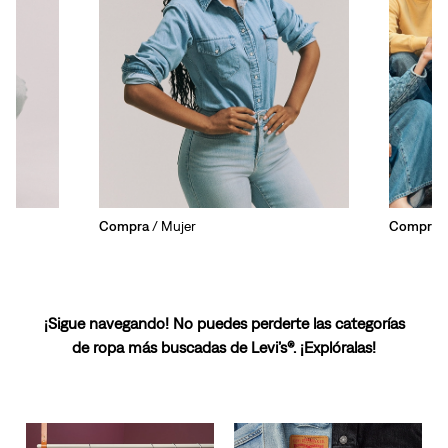
Compra
/ Mujer
Compra
/
¡Sigue navegando! No puedes perderte las categorías
de ropa más buscadas de Levi’s®. ¡Explóralas!