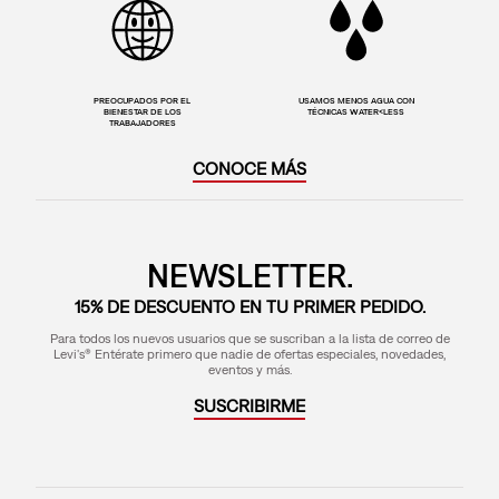
PREOCUPADOS POR EL
USAMOS MENOS AGUA CON
BIENESTAR DE LOS
TÉCNICAS WATER<LESS
TRABAJADORES
CONOCE MÁS
NEWSLETTER.
15% DE DESCUENTO EN TU PRIMER PEDIDO.
Para todos los nuevos usuarios que se suscriban a la lista de correo de
Levi's® Entérate primero que nadie de ofertas especiales, novedades,
eventos y más.
SUSCRIBIRME