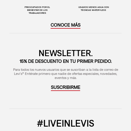
PREOCUPADOS POR EL
USAMOS MENOS AGUA CON
BIENESTAR DE LOS
TÉCNICAS WATER<LESS
TRABAJADORES
CONOCE MÁS
NEWSLETTER.
15% DE DESCUENTO EN TU PRIMER PEDIDO.
Para todos los nuevos usuarios que se suscriban a la lista de correo de
Levi's® Entérate primero que nadie de ofertas especiales, novedades,
eventos y más.
SUSCRIBIRME
#LIVEINLEVIS