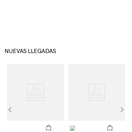
NUEVAS LLEGADAS
KEEP IT LOOSE
Una versión más relajada del estilo preppy. Con looks seleccionados