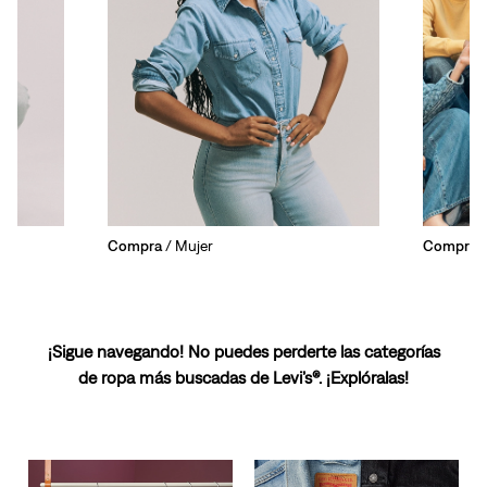
Compra
/ Mujer
Compra
/
¡Sigue navegando! No puedes perderte las categorías
de ropa más buscadas de Levi’s®. ¡Explóralas!