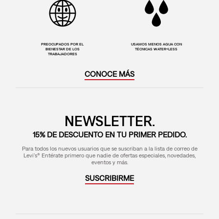
PREOCUPADOS POR EL
USAMOS MENOS AGUA CON
BIENESTAR DE LOS
TÉCNICAS WATER<LESS
TRABAJADORES
CONOCE MÁS
NEWSLETTER.
15% DE DESCUENTO EN TU PRIMER PEDIDO.
Para todos los nuevos usuarios que se suscriban a la lista de correo de
Levi's® Entérate primero que nadie de ofertas especiales, novedades,
eventos y más.
SUSCRIBIRME