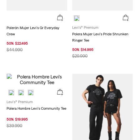
Levi's® Premium
Polerón Mujer Levi's Gr Everyday
Crew
Polera Mujer Levi's Pride Shrunken
Ringer Tee
50
%
$
22
.
495
$
44
.
990
50
%
$
14
.
995
$
29
.
990
Levi's® Premium
Polera Hombre Levi's Community Tee
50
%
$
19
.
995
$
39
.
990