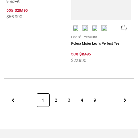
Shacket
50
%
$
28
.
495
$
56
.
990
Levi's® Premium
Polera Mujer Levi's Perfect Tee
50
%
$
11
.
495
$
22
.
990
1
2
3
4
9