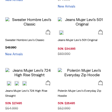
New Arrivals
Sweater Hombre Levi's Classic
Jeans Mujer Levi's 501 Original
$
49
.
990
50
%
$
34
.
995
$
69
.
990
New Arrivals
Jeans Mujer Levi's 724 High Rise
Polerón Mujer Levi's Everyday Zip
Straight
Hoodie
50
%
$
27
.
495
50
%
$
26
.
495
$
54
.
990
$
52
.
990