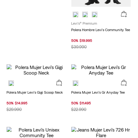
Levi's® Premium
Polera Hombre Levi's Community Tee
50
%
$
19
.
995
$
39
.
990
Polera Mujer Levi's Gigi Scoop Neck
Polera Mujer Levi's Gr Anyday Tee
50
%
$
14
.
995
50
%
$
11
.
495
$
29
.
990
$
22
.
990