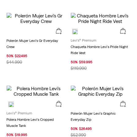
Levi's® Premium
Polerón Mujer Levi's Gr Everyday
Crew
Chaqueta Hombre Levi's Pride Night
Ride Vest
50
%
$
22
.
495
$
44
.
990
50
%
$
59
.
995
$
119
.
990
Levi's® Premium
Polerón Mujer Levi's Graphic
Polera Hombre Levi's Cropped
Everyday Zip
Muscle Tank
50
%
$
26
.
495
$
52
.
990
50
%
$
19
.
995