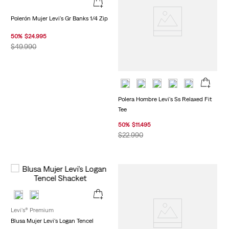
Polerón Mujer Levi's Gr Banks 1/4 Zip
50
%
$
24
.
995
$
49
.
990
Polera Hombre Levi's Ss Relaxed Fit
Tee
50
%
$
11
.
495
$
22
.
990
Levi's® Premium
Blusa Mujer Levi's Logan Tencel