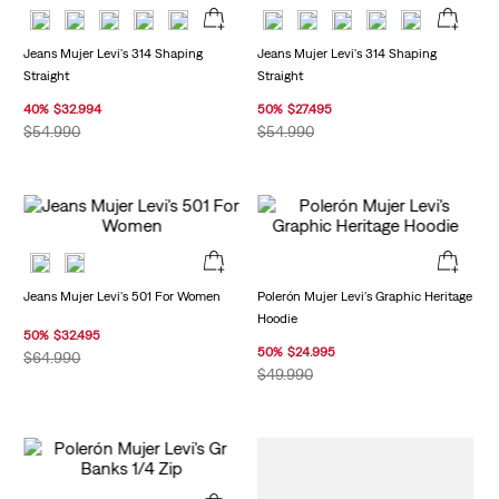
Jeans Mujer Levi's 314 Shaping
Jeans Mujer Levi's 314 Shaping
Straight
Straight
40
%
$
32
.
994
50
%
$
27
.
495
$
54
.
990
$
54
.
990
Jeans Mujer Levi's 501 For Women
Polerón Mujer Levi's Graphic Heritage
Hoodie
50
%
$
32
.
495
50
%
$
24
.
995
$
64
.
990
$
49
.
990