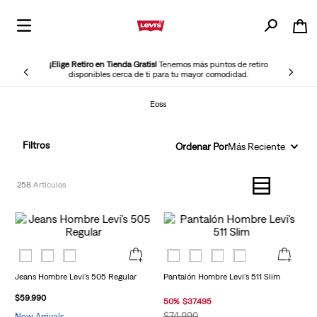
¡Elige Retiro en Tienda Gratis!
Tenemos más puntos de retiro
disponibles cerca de ti para tu mayor comodidad.
Eoss
Filtros
Ordenar Por
Más Reciente
258
Jeans Hombre Levi's 505 Regular
Pantalón Hombre Levi's 511 Slim
$
59
.
990
50
%
$
37
.
495
$
74
.
990
New Arrivals