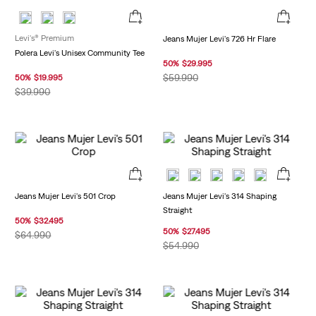
Levi's® Premium
Jeans Mujer Levi's 726 Hr Flare
Polera Levi's Unisex Community Tee
50
%
$
29
.
995
$
59
.
990
50
%
$
19
.
995
$
39
.
990
Jeans Mujer Levi's 501 Crop
Jeans Mujer Levi's 314 Shaping
Straight
50
%
$
32
.
495
50
%
$
27
.
495
$
64
.
990
$
54
.
990