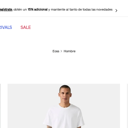
egístrate
, obtén un
15% adicional
y mantente al tanto de todas las novedades
IVALS
SALE
TÉRMINOS MÁS BUSCADOS
1
.
501 mujer
Eoss
Hombre
2
.
jeans mujer levi s cinch baggy
3
.
jeans mujer
4
.
511 hombre
5
.
low loose
6
.
505 hombre
7
.
728 high rise wide leg
8
.
chaqueta
9
.
501 hombre