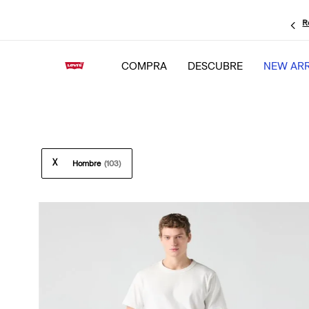
R
COMPRA
DESCUBRE
NEW ARR
Hombre
(
103
)