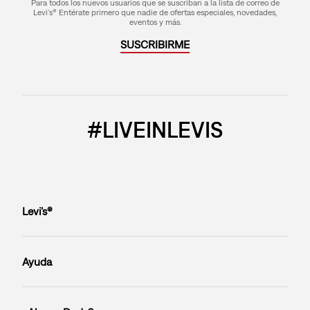
Para todos los nuevos usuarios que se suscriban a la lista de correo de
Levi's® Entérate primero que nadie de ofertas especiales, novedades,
eventos y más.
SUSCRIBIRME
#LIVEINLEVIS
Levi’s®
Ayuda