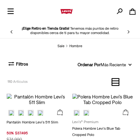
¡Elige Retiro en Tienda Gratis!
Tenemos más puntos de retiro
disponibles cerca de ti para tu mayor comodidad.
Sale
Hombre
Filtros
Ordenar Por
Más Reciente
110
Levi's® Premium
Pantalón Hombre Levi's 511 Slim
Polera Hombre Levi's Blue Tab
50
%
$
37
.
495
Cropped Polo
$
74
.
990