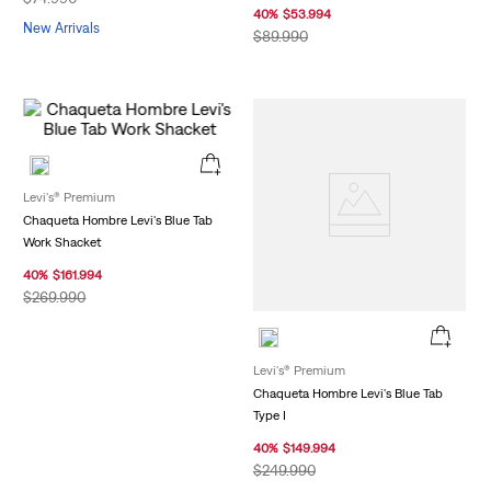
40
%
$
53
.
994
New Arrivals
$
89
.
990
Levi's® Premium
Chaqueta Hombre Levi's Blue Tab
Work Shacket
40
%
$
161
.
994
$
269
.
990
Levi's® Premium
Chaqueta Hombre Levi's Blue Tab
Type I
40
%
$
149
.
994
$
249
.
990