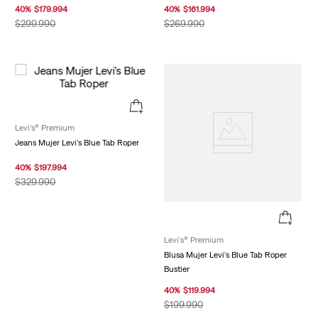
40
%
$
179
.
994
40
%
$
161
.
994
$
299
.
990
$
269
.
990
Levi's® Premium
Jeans Mujer Levi's Blue Tab Roper
40
%
$
197
.
994
$
329
.
990
Levi's® Premium
Blusa Mujer Levi's Blue Tab Roper
Bustier
40
%
$
119
.
994
$
199
.
990