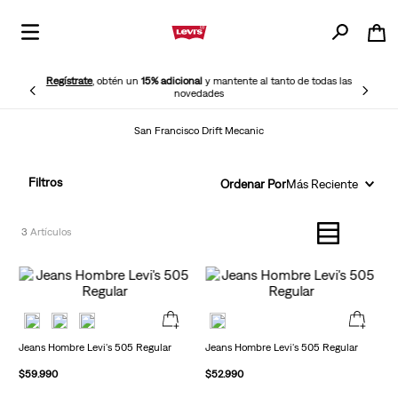
Regístrate
, obtén un
15% adicional
y mantente al tanto de todas las
novedades
San Francisco Drift Mecanic
Filtros
Ordenar Por
Más Reciente
3
Jeans Hombre Levi's 505 Regular
Jeans Hombre Levi's 505 Regular
$
59
.
990
$
52
.
990