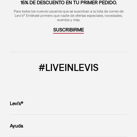
15% DE DESCUENTO EN TU PRIMER PEDIDO.
Para todos los nuevos usuarios que se suscriban a la lista de correo de
Levi's® Entérate primero que nadie de ofertas especiales, novedades,
eventos y más.
SUSCRIBIRME
#LIVEINLEVIS
Levi’s®
Ayuda