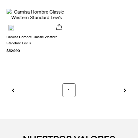
Camisa Hombre Classic Western
Standard Levi's
$
52
.
990
1