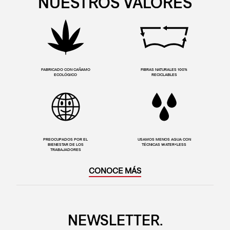
NUESTROS VALORES
FABRICADO CON CAÑAMO
FIBRAS NATURALES 100%
ECOLÓGICO
RECICLABLES
PREOCUPADOS POR EL
USAMOS MENOS AGUA CON
BIENESTAR DE LOS
TÉCNICAS WATER<LESS
TRABAJADORES
CONOCE MÁS
NEWSLETTER.