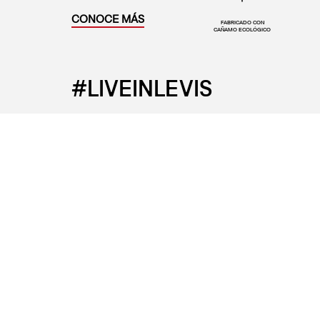
CONOCE MÁS
FABRICADO CON
CAÑAMO ECOLÓGICO
#LIVEINLEVIS
Levi’s®
Ayuda
Sobre Levi's®
Preguntas 
Tiendas
Centro de 
Cambios y 
¿Problemas 
Términos y
Medios de