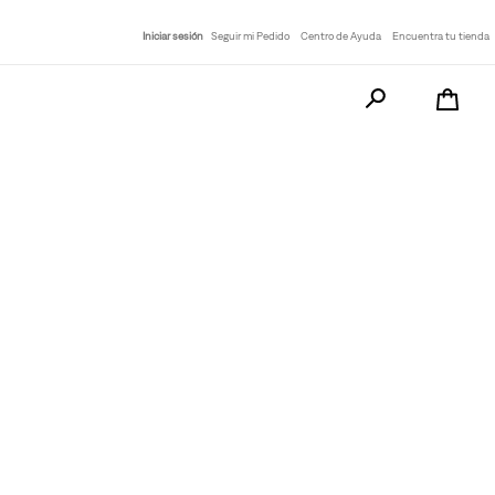
Iniciar sesión
Seguir mi Pedido
Centro de Ayuda
Encuentra tu tienda
Busca tu producto a