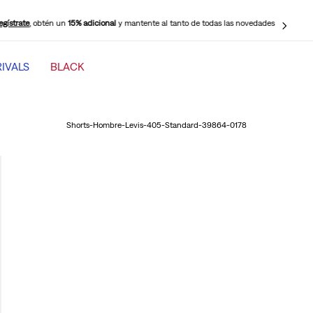
egístrate
, obtén un
15% adicional
y mantente al tanto de todas las novedades
IVALS
BLACK
TÉRMINOS MÁS BUSCADOS
1
.
jeans mujer levi s cinch baggy
Shorts-Hombre-Levis-405-Standard-39864-0178
2
.
501 mujer
3
.
511 hombre
4
.
jeans mujer
5
.
505 hombre
6
.
chaqueta
7
.
mujer 318
8
.
jeans mujer 318 wide leg
9
.
ribcage