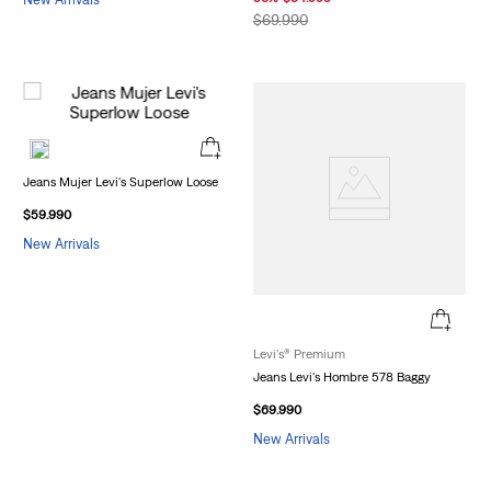
$
69
.
990
Jeans Mujer Levi's Superlow Loose
$
59
.
990
New Arrivals
Levi's® Premium
Jeans Levi's Hombre 578 Baggy
$
69
.
990
New Arrivals