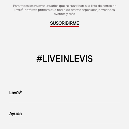
Para todos los nuevos usuarios que se suscriban a la lista de correo de
Levi's® Entérate primero que nadie de ofertas especiales, novedades,
eventos y más.
SUSCRIBIRME
#LIVEINLEVIS
Levi’s®
Ayuda