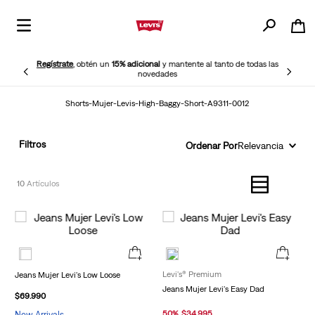
Regístrate
, obtén un
15% adicional
y mantente al tanto de todas las
novedades
Shorts-Mujer-Levis-High-Baggy-Short-A9311-0012
Filtros
Ordenar Por
Relevancia
10
Levi's® Premium
Jeans Mujer Levi's Low Loose
Jeans Mujer Levi's Easy Dad
$
69
.
990
50
%
$
34
.
995
New Arrivals