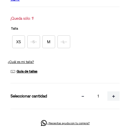
Enlace
en
la
misma
¡Queda sólo: 1!
página.
Talla
XS
S
M
L
¿Cuál es mi talla?
Guía de tallas
－
＋
cantidad
¿Necesitas ayuda con tu compra?