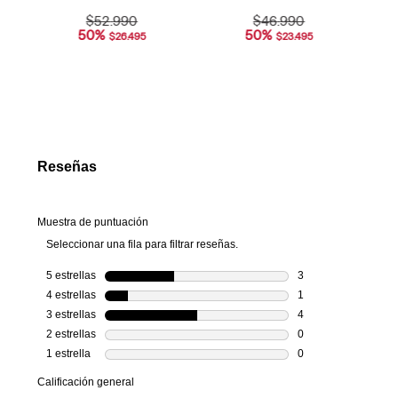
$
52
.
990
$
46
.
990
50
%
50
%
$
26
.
495
$
23
.
495