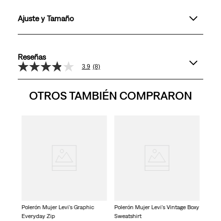
Ajuste y Tamaño
Reseñas
3.9
(8)
3.9
de
5
OTROS TAMBIÉN COMPRARON
estrellas,
valor
medio
de
valoración.
e Boxy
Poler
Read
con m
8
Reviews.
Enlace
en
la
misma
página.
Polerón Mujer Levi's Graphic
Polerón Mujer Levi's Vintage Boxy
Everyday Zip
Sweatshirt