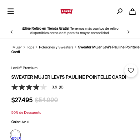
¡Elige Retiro en Tienda Gratis!
Tenemos más puntos de retiro
disponibles cerca de ti para tu mayor comodidad.
Mujer
Tops
Polerones y Sweaters
Sweater Mujer Levi's Pauline Pointelle
Cardi
Levi's® Premium
SWEATER MUJER LEVI'S PAULINE POINTELLE CARDI
3.9
(8)
3.9
de
$
27
.
495
$
54
.
990
5
estrellas,
valor
50%
de Descuento
medio
de
Color:
Azul
valoración.
Read
8
Reviews.