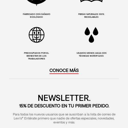
FABRICADO CON CAÑAMO
FIBRAS NATURALES 100%
ECOLÓGICO
RECICLABLES
PREOCUPADOS POR EL
USAMOS MENOS AGUA CON
BIENESTAR DE LOS
TÉCNICAS WATER<LESS
TRABAJADORES
CONOCE MÁS
NEWSLETTER.
15% DE DESCUENTO EN TU PRIMER PEDIDO.
Para todos los nuevos usuarios que se suscriban a la lista de correo de
Levi's® Entérate primero que nadie de ofertas especiales, novedades,
eventos y más.