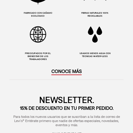
FABRICADO CON CAÑAMO
FIBRAS NATURALES 100%
ECOLÓGICO
RECICLABLES
PREOCUPADOS POR EL
USAMOS MENOS AGUA CON
BIENESTAR DE LOS
TÉCNICAS WATER<LESS
TRABAJADORES
CONOCE MÁS
NEWSLETTER.
15% DE DESCUENTO EN TU PRIMER PEDIDO.
Para todos los nuevos usuarios que se suscriban a la lista de correo de
Levi's® Entérate primero que nadie de ofertas especiales, novedades,
eventos y más.