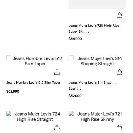
Jeans Mujer Levi's 720 High-Rise
Super Skinny
$
54
.
990
Jeans Hombre Levi's 512 Slim Taper
Jeans Mujer Levi's 314 Shaping
Straight
$
62
.
990
$
52
.
990