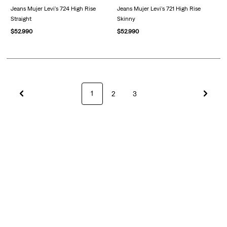
Jeans Mujer Levi's 724 High Rise
Jeans Mujer Levi's 721 High Rise
Straight
Skinny
$
52
.
990
$
52
.
990
1
2
3