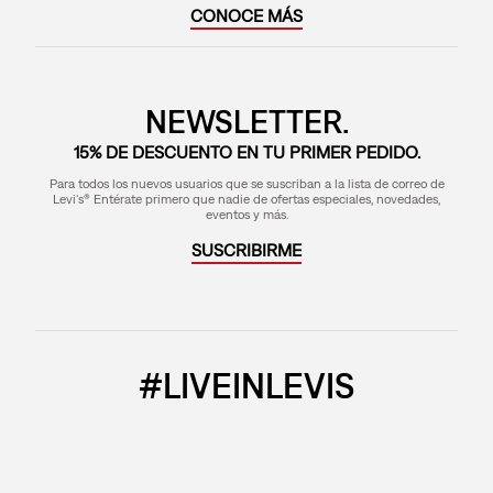
PREOCUPADOS POR EL
BIENESTAR DE LOS
USAMOS MENOS AGUA CON
TRABAJADORES
TÉCNICAS WATER<LESS
CONOCE MÁS
NEWSLETTER.
15% DE DESCUENTO EN TU PRIMER PEDIDO.
Para todos los nuevos usuarios que se suscriban a la lista de correo de
Levi's® Entérate primero que nadie de ofertas especiales, novedades,
eventos y más.
SUSCRIBIRME
#LIVEINLEVIS