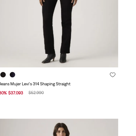
Jeans Mujer Levi's 314 Shaping Straight
$
52
.
990
30
%
$
37
.
093