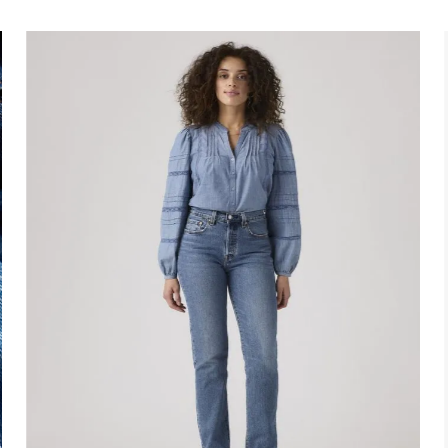
10
.
501 hombre