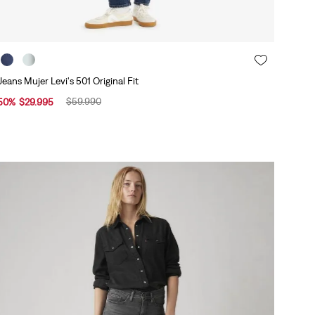
Jeans Mujer Levi's 501 Original Fit
$
59
.
990
50
%
$
29
.
995