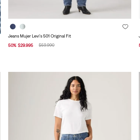
Jeans Mujer Levi's 501 Original Fit
$
59
.
990
50
%
$
29
.
995