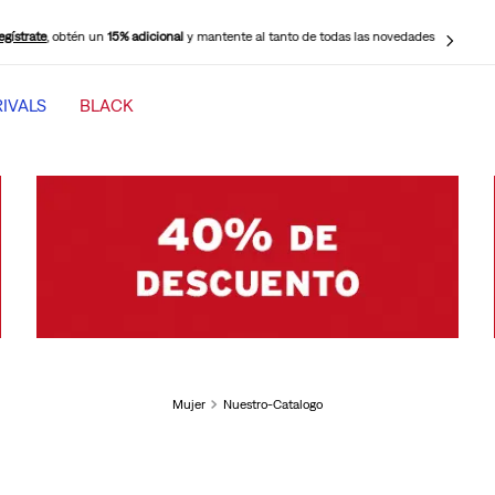
ige Retiro en Tienda Gratis!
Tenemos más puntos de retiro disponibles cerca de
ti para tu mayor comodidad.
IVALS
BLACK
TÉRMINOS MÁS BUSCADOS
1
.
jeans mujer levi s cinch baggy
2
.
501 mujer
3
.
511 hombre
4
.
jeans mujer
5
.
505 hombre
6
.
chaqueta
Mujer
Nuestro-Catalogo
7
.
mujer 318
8
.
jeans mujer 318 wide leg
9
.
ribcage