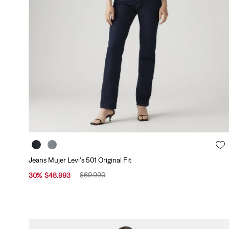
Jeans Mujer Levi's 501 Original Fit
$
69
.
990
30
%
$
48
.
993