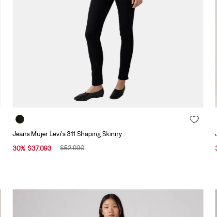
Jeans Mujer Levi's 311 Shaping Skinny
$
52
.
990
30
%
$
37
.
093