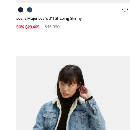
Jeans Mujer Levi's 311 Shaping Skinny
$
46
.
990
50
%
$
23
.
495
Género
H
o
Cintura