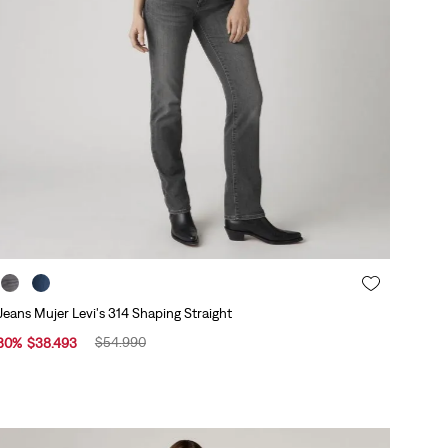
Jeans Mujer Levi's 314 Shaping Straight
$
54
.
990
30
%
$
38
.
493