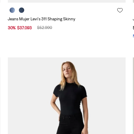
Jeans Mujer Levi's 311 Shaping Skinny
$
52
.
990
30
%
$
37
.
093