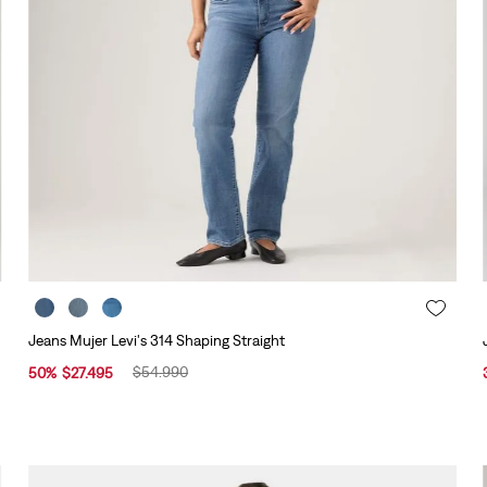
Jeans Mujer Levi's 314 Shaping Straight
$
54
.
990
50
%
$
27
.
495