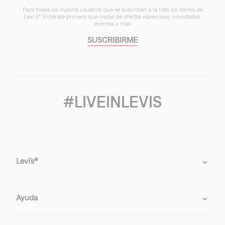
Para todos los nuevos usuarios que se suscriban a la lista de correo de
Levi's® Entérate primero que nadie de ofertas especiales, novedades,
eventos y más.
SUSCRIBIRME
#LIVEINLEVIS
Levi’s®
Ayuda