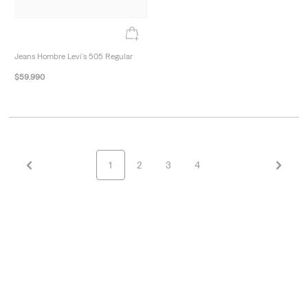
Jeans Hombre Levi's 505 Regular
$
59
.
990
1
2
3
4