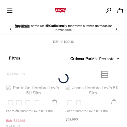
Regístrate
, obtén un
15% adicional
y mantente al tanto de todas las
novedades
DENIM ICONS
Filtros
Ordenar Por
Más Reciente
43
Pantalón Hombre Levi's 511 Slim
Jeans Hombre Levi's 511 Slim
$
62
.
990
50
%
$
37
.
495
$
74
.
990
New Arrivals